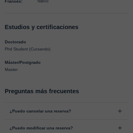
Francés:
Nativo
Estudios y certificaciones
Doctorado
Phd Student (Cursando)
Máster/Postgrado
Master
Preguntas más frecuentes
¿Puedo cancelar una reserva?
Sí, puedes cancelar una reserva hasta un máximo de 8 horas
¿Puedo modificar una reserva?
antes de la clase, indicando el motivo de cancelación.