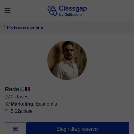
Profesores online
Reda
0 clases
Marketing,
Economía
$ 12/
clase
Elegir día y reservar