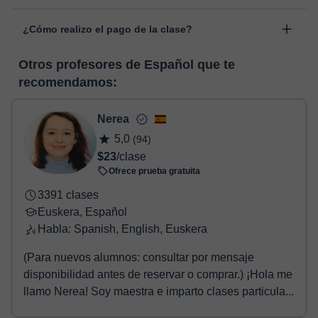
personal, dentro de "Clases programadas", en la opción
Las clases se realizan en el aula virtual de Classgap,
“Cambiar fecha”.
¿Cómo realizo el pago de la clase?
desarrollada para el ámbito formativo con muchas
funcionalidades específicas para ello, como el vídeo-chat, la
En el momento en que selecciones una clase o un pack de
pizarra virtual o el editor de textos a tiempo real. En el siguiente
Otros profesores de Español que te
horas, podrás realizar el pago mediante nuestro TPV virtual.
enlace puedes ver una demo del aula y conocerla:
Ver aula
recomendamos:
Tienes dos opciones para efectuar el pago:
virtual
- Tarjeta de crédito.
- Paypal.
Nerea
Una vez realices el pago de la clase, recibirás un e-mail de
5,0
(94)
confirmación de la reserva.
$23
/clase
Ofrece prueba gratuita
3391 clases
Euskera, Español
Habla: Spanish, English, Euskera
(Para nuevos alumnos: consultar por mensaje
disponibilidad antes de reservar o comprar.) ¡Hola me
llamo Nerea! Soy maestra e imparto clases particula...