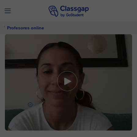
Profesores online
Patricia
5,0 (2)
24 clases
Español,
Inglés
Ofrece prueba gratuita
$ 21/
clase