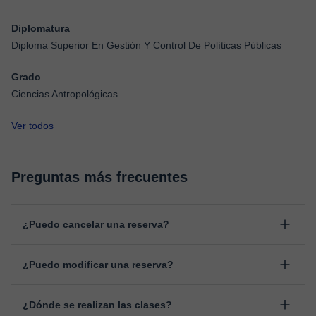
Diplomatura
Diploma Superior En Gestión Y Control De Políticas Públicas
Grado
Ciencias Antropológicas
Ver todos
Preguntas más frecuentes
¿Puedo cancelar una reserva?
Sí, puedes cancelar una reserva hasta un máximo de 8 horas
¿Puedo modificar una reserva?
antes de la clase, indicando el motivo de cancelación.
Estudiaremos cada caso de forma personal para proceder a la
Sí, siempre puede surgir algún imprevisto, por lo que podrás
devolución del importe.
¿Dónde se realizan las clases?
cambiar la hora o el día de clase. Puedes hacerlo desde tu área