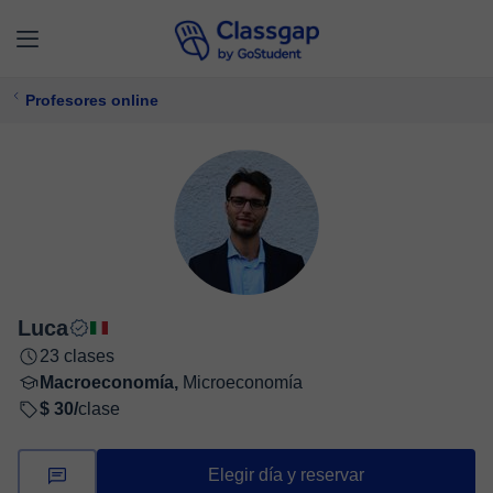
Profesores online
Luca
23 clases
Macroeconomía,
Microeconomía
$ 30/
clase
Elegir día y reservar