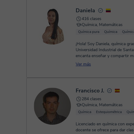
- Paypal.
Una vez realices el pago de la clase, recibirás un e-mail de
Daniela
416 clases
Química, Matemáticas
Química pura
Química
Químic
¡Hola! Soy Daniela, química gra
Universidad Industrial de Sant
encanta enseñar y compartir m
la ciencia. He sido tut...
Ver más
Francisco J.
284 clases
Química, Matemáticas
Química
Estequiométrica
Quím
Licenciado en química con expe
docente se ofrece para dar cla