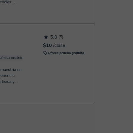
encias:
5,0
(5)
$10
/clase
Ofrece prueba gratuita
uímica orgánica
Química básica
Química inorgánica
Química analítica
 maestría en
eriencia
física y
..