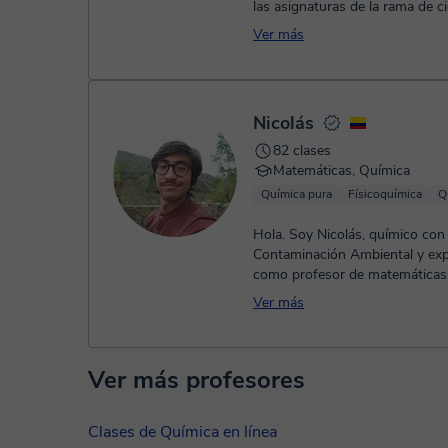
las asignaturas de la rama de ci
Matemáticas, química, física,...
Ver más
Nicolás
82 clases
Matemáticas, Química
Química pura
Físicoquímica
Q
Hola. Soy Nicolás, químico con
Contaminación Ambiental y exp
como profesor de matemáticas, 
química. Me apasiona la enseña.
Ver más
Ver más profesores
Clases de Química en línea