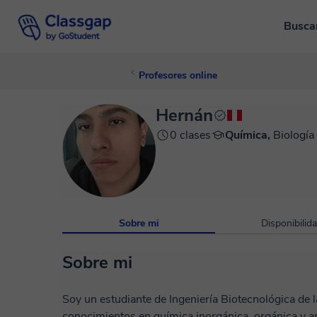
Busca
Profesores online
Hernán
0 clases
Química,
Biología
Sobre mi
Disponibilid
Sobre mi
Soy un estudiante de Ingeniería Biotecnológica de
conocimientos en química inorgánica, orgánica y an