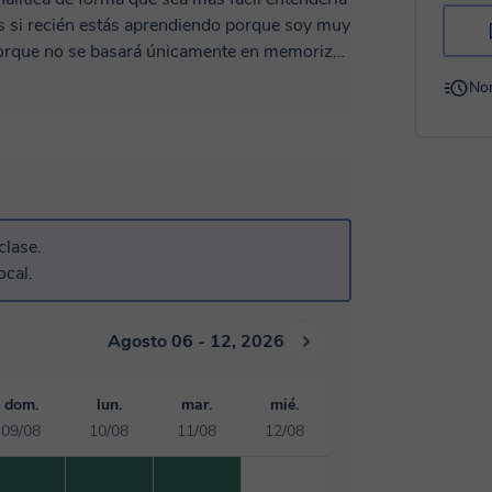
es si recién estás aprendiendo porque soy muy
r, cuestionar y aplicar el conocimiento a
No
nte, debatirás, experimentarás y aprenderás de
tonomía y confianza en tu propio proceso de
o atómico y de masa Configuración
rmulación inorgánica Reacciones químicas
ría Nomenclatura orgánica Reacciones
clase.
ocal.
Agosto 06 - 12, 2026
dom.
lun.
mar.
mié.
09/08
10/08
11/08
12/08