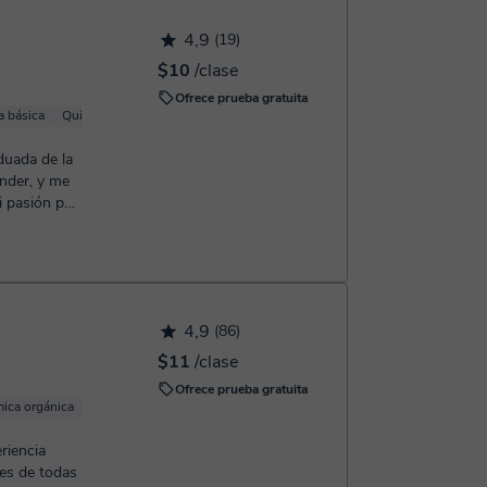
 confirmación de la reserva.
4,9
(19)
$10
/clase
Ofrece prueba gratuita
a básica
Química analítica
duada de la
ander, y me
i pasión por
4,9
(86)
$11
/clase
Ofrece prueba gratuita
ica orgánica
Química básica
Química inorgánica
Química analítica
riencia
ses de todas