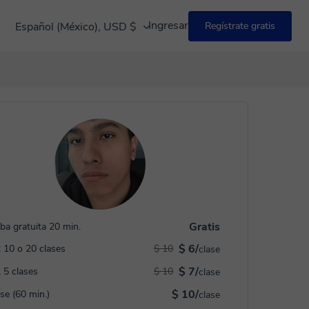
Ingresar
Español (México), USD $
Regístrate gratis
Gratis
ba gratuita 20 min.
$ 6/
 10 o 20 clases
$ 10
clase
$ 7/
 5 clases
$ 10
clase
$ 10/
ase (60 min.)
clase