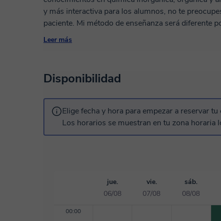
y más interactiva para los alumnos, no te preocup
paciente. Mi método de enseñanza será diferente porque no se basará únicamente en memorizar
conceptos o repetir diapositivas, sino en comprende
Leer más
situaciones reales. En clase, participarás activame
los errores, desarrollando pensamiento crítico, au
aprendizaje. Clases de química inorgánica, orgánica y analítica en todos los niveles. Átomo y
Disponibilidad
molécula Tabla periódica Enlaces químicos Númer
electrónica Números cuánticos Nomenclatura y fo
REDOX Unidades químicas Soluciones Estequiomet
Elige fecha y hora para empezar a reservar tu 
orgánicas
Los horarios se muestran en tu zona horaria l
jue.
vie.
sáb.
06/08
07/08
08/08
00:00