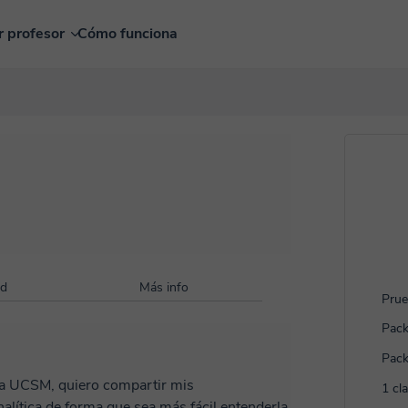
r profesor
Cómo funciona
ad
Más info
Prue
Pack
Pack
 la UCSM, quiero compartir mis
1 cl
alítica de forma que sea más fácil entenderla