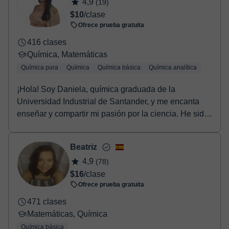
4,9
(19)
$10
/clase
Ofrece prueba gratuita
416 clases
Química, Matemáticas
Química pura
Química
Química básica
Química analítica
¡Hola! Soy Daniela, química graduada de la
Universidad Industrial de Santander, y me encanta
enseñar y compartir mi pasión por la ciencia. He sido
tut...
Beatriz
4,9
(78)
$16
/clase
Ofrece prueba gratuita
471 clases
Matemáticas, Química
Química básica