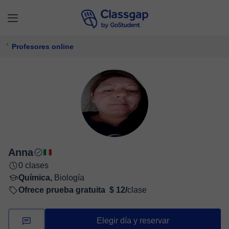
Profesores online
Anna
0 clases
Química,
Biología
Ofrece prueba gratuita
$ 12/
clase
Elegir día y reservar