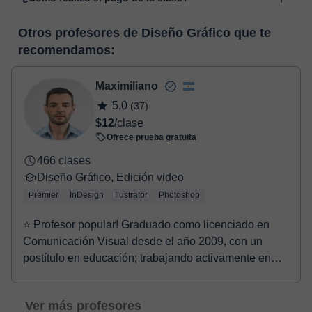
funcionalidades específicas para ello, como el vídeo-chat, la
En el momento en que selecciones una clase o un pack de
pizarra virtual o el editor de textos a tiempo real. En el siguiente
Otros profesores de Diseño Gráfico que te
horas, podrás realizar el pago mediante nuestro TPV virtual.
enlace puedes ver una demo del aula y conocerla:
Ver aula
recomendamos:
Tienes dos opciones para efectuar el pago:
virtual
- Tarjeta de crédito.
- Paypal.
Maximiliano
Una vez realices el pago de la clase, recibirás un e-mail de
5,0
(37)
confirmación de la reserva.
$12
/clase
Ofrece prueba gratuita
466 clases
Diseño Gráfico, Edición video
Premier
InDesign
Ilustrator
Photoshop
⭐ Profesor popular! Graduado como licenciado en
Comunicación Visual desde el año 2009, con un
postítulo en educación; trabajando activamente en
compañ...
Ver más profesores