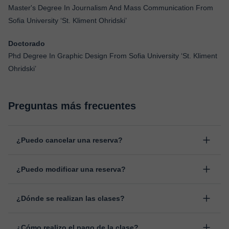
Master's Degree In Journalism And Mass Communication From
Sofia University ‘St. Kliment Ohridski’
Doctorado
Phd Degree In Graphic Design From Sofia University ‘St. Kliment
Ohridski’
Preguntas más frecuentes
¿Puedo cancelar una reserva?
Sí, puedes cancelar una reserva hasta un máximo de 8 horas
¿Puedo modificar una reserva?
antes de la clase, indicando el motivo de cancelación.
Estudiaremos cada caso de forma personal para proceder a la
Sí, siempre puede surgir algún imprevisto, por lo que podrás
devolución del importe.
¿Dónde se realizan las clases?
cambiar la hora o el día de clase. Puedes hacerlo desde tu área
personal, dentro de "Clases programadas", en la opción
Las clases se realizan en el aula virtual de Classgap,
“Cambiar fecha”.
¿Cómo realizo el pago de la clase?
desarrollada para el ámbito formativo con muchas