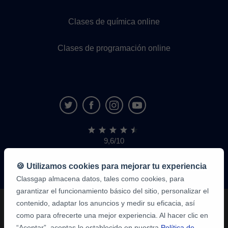
Clases de química online
Clases de programación online
9,6/10
1,339,284
opiniones
de
🍪 Utilizamos cookies para mejorar tu experiencia
alumnos
Classgap almacena datos, tales como cookies, para
garantizar el funcionamiento básico del sitio, personalizar el
contenido, adaptar los anuncios y medir su eficacia, así
como para ofrecerte una mejor experiencia. Al hacer clic en
“Aceptar”, aceptas lo establecido en nuestra
Política de