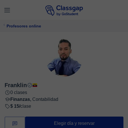
Profesores online
Franklin
0 clases
Finanzas,
Contabilidad
$ 15/
clase
Elegir día y reservar