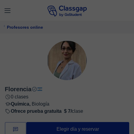
Profesores online
Florencia
0 clases
Química,
Biología
Ofrece prueba gratuita
$ 7/
clase
Elegir día y reservar