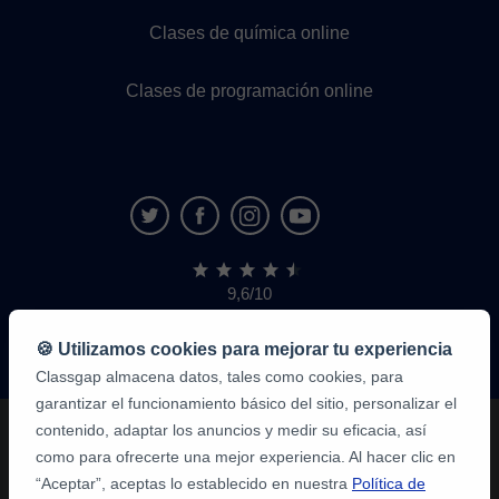
Clases de química online
Clases de programación online
9,6/10
1,339,284
opiniones
de
🍪 Utilizamos cookies para mejorar tu experiencia
alumnos
Classgap almacena datos, tales como cookies, para
garantizar el funcionamiento básico del sitio, personalizar el
contenido, adaptar los anuncios y medir su eficacia, así
como para ofrecerte una mejor experiencia. Al hacer clic en
“Aceptar”, aceptas lo establecido en nuestra
Política de