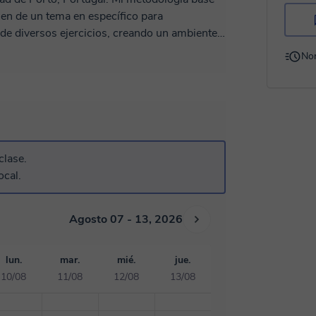
en de un tema en específico para
de diversos ejercicios, creando un ambiente
 Mi metodología puede variar según las
No
acompañamiento para en el área de
do clases de forma presencial y remota, he
a efectiva, haciendo que las clases sean
thon), Métodos Numéricos y Mecánica
clase.
ocal.
aprendizaje y fomentar su estudio autónomo.
Agosto 07 - 13, 2026
lun.
mar.
mié.
jue.
10/08
11/08
12/08
13/08