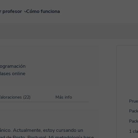
r profesor
Cómo funciona
ogramación
lases online
aloraciones (22)
Más info
Prue
Pack
Pack
ánico. Actualmente, estoy cursando un
1 cl
ortugal. Mi metodología base