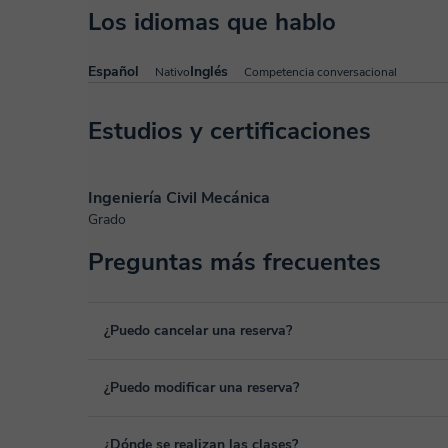
Los idiomas que hablo
Español
Inglés
Nativo
Competencia conversacional
Estudios y certificaciones
Ingeniería Civil Mecánica
Grado
Preguntas más frecuentes
¿Puedo cancelar una reserva?
Sí, puedes cancelar una reserva hasta un máximo de 8 hora
¿Puedo modificar una reserva?
cancelación. Estudiaremos cada caso de forma personal pa
Sí, siempre puede surgir algún imprevisto, por lo que podr
¿Dónde se realizan las clases?