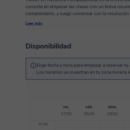
consiste en empezar las clases con un breve resum
comprenderlo, y luego comenzar con la resolución 
agradable para la participación y hacer consultas.
Leer más
necesidades de cada alumno. Tengo experiencia realizando clases como ayudante de Cálculo I, ll
y lll. He sido tutor especialista de programas de 
matemáticas. A lo largo de mi experiencia realizan
Disponibilidad
aprendido a transmitir mis conocimientos de maner
dinámicas y comprensibles. Clases que imparto: Cálculo Diferencial e Integral, Álgebra,
Preparación PAES Matemáticas, Programación (Py
Elige fecha y hora para empezar a reservar tu 
Computacional. Estoy abierto a responder consultas por mensaje si el alumno lo necesita, para
Los horarios se muestran en tu zona horaria l
así garantizar un acompañamiento completo en su 
vie.
sáb.
dom.
07/08
08/08
09/08
07:00