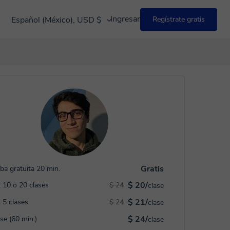
Ingresar
Español (México), USD $
Regístrate gratis
Gratis
ba gratuita 20 min.
$ 20/
 10 o 20 clases
$ 24
clase
$ 21/
 5 clases
$ 24
clase
$ 24/
ase (60 min.)
clase