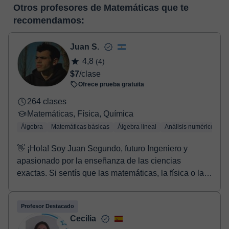
En el momento en que selecciones una clase o un pack de
pizarra virtual o el editor de textos a tiempo real. En el siguiente
Otros profesores de Matemáticas que te
horas, podrás realizar el pago mediante nuestro TPV virtual.
enlace puedes ver una demo del aula y conocerla:
Ver aula
recomendamos:
Tienes dos opciones para efectuar el pago:
virtual
- Tarjeta de crédito.
- Paypal.
Juan S.
Una vez realices el pago de la clase, recibirás un e-mail de
4,8
(4)
confirmación de la reserva.
$7
/clase
Ofrece prueba gratuita
264 clases
Matemáticas, Física, Química
Álgebra
Matemáticas básicas
Álgebra lineal
Análisis numérico
Tr
👋 ¡Hola! Soy Juan Segundo, futuro Ingeniero y
apasionado por la enseñanza de las ciencias
exactas. Si sentís que las matemáticas, la física o la
quí...
Profesor Destacado
Cecilia