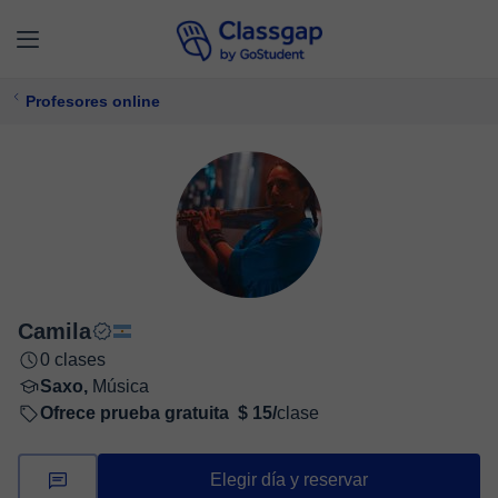
Profesores online
Camila
0 clases
Saxo,
Música
Ofrece prueba gratuita
$ 15/
clase
Elegir día y reservar