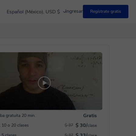
Ingresar
Español (México), USD $
Regístrate gratis
Gratis
ba gratuita 20 min.
$ 30/
 10 o 20 clases
$ 37
clase
$ 33/
 5 clases
$ 37
clase