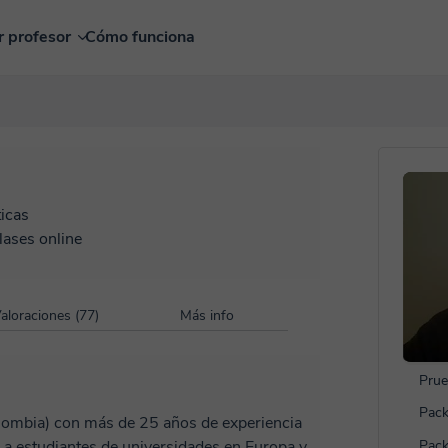
r profesor
Cómo funciona
icas
lases online
aloraciones (77)
Más info
Prue
Pack
olombia) con más de 25 años de experiencia
 a estudiantes de universidades en Europa y
Pack