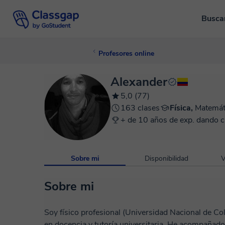
Busca
Profesores online
Alexander
5,0 (77)
163 clases
Física,
Matemát
+ de 10 años de exp. dando c
Sobre mi
Disponibilidad
V
Sobre mi
Soy físico profesional (Universidad Nacional de C
en docencia y tutoría universitaria. He acompañado