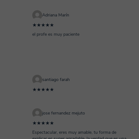
Adriana Marín
★★★★★
el profe es muy paciente
santiago farah
★★★★★
jose fernandez mejuto
★★★★★
Espectacular, eres muy amable, tu forma de
explicar es super agradable, la verdad que es una