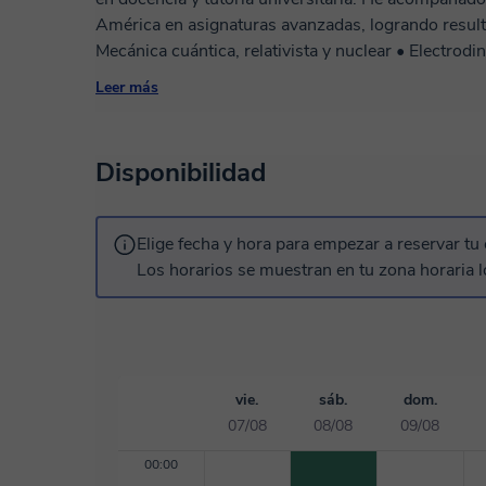
América en asignaturas avanzadas, logrando result
Mecánica cuántica, relativista y nuclear • Electrodinámica clásica, electromagnetismo •
Ecuaciones diferenciales ordinarias y parciales • Variable compleja, álgebra lineal, matemática
Leer más
especial • Programación científica (Python, Matlab) Lo que te ofrezco: ✔ Explicaciones claras en
temas de alta complejidad. ✔ Estrategias para reso
horaria y clases online personalizadas. 💸 Tarifas 
Disponibilidad
complejidad y nivel del curso). 👉 Si buscas compre
escríbeme.
Elige fecha y hora para empezar a reservar tu 
Los horarios se muestran en tu zona horaria l
vie.
sáb.
dom.
07/08
08/08
09/08
00:00