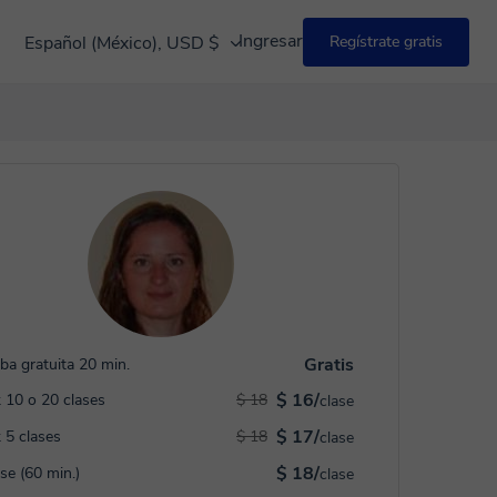
Ingresar
Español (México), USD $
Regístrate gratis
Gratis
ba gratuita 20 min.
$ 16/
 10 o 20 clases
$ 18
clase
$ 17/
 5 clases
$ 18
clase
$ 18/
ase (60 min.)
clase