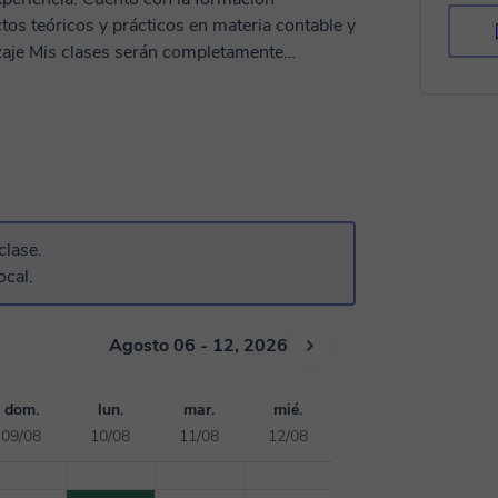
tos teóricos y prácticos en materia contable y
amente
 de conocimiento, ya sea que comencemos de
ropio o si prefieres podemos trabajar con tu
le que se adapte a tus necesidades. Te
clase.
ocal.
Agosto 06 - 12, 2026
dom.
lun.
mar.
mié.
09/08
10/08
11/08
12/08