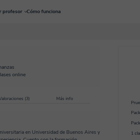
r profesor
Cómo funciona
nanzas
lases online
Valoraciones (3)
Más info
Prue
Pack
Pack
niversitaria en Universidad de Buenos Aires y
1 cl
periencia. Cuento con la formación