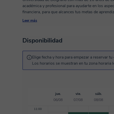
académica y profesional para ayudarte en los aspec
financiera, para que alcances tus metas de aprendizaje Mis clases serán complet
personalizadas, adaptadas a tus objetivos y nivel
Leer más
cero o de un nivel avanzado. Cuento con material p
guía de estudio, de una forma completamente flexib
espero, ¡hasta muy pronto!
Disponibilidad
Elige fecha y hora para empezar a reservar tu 
Los horarios se muestran en tu zona horaria l
jue.
vie.
sáb.
06/08
07/08
08/08
11:00