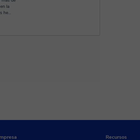
o más de
en la
es he
 pro...
empresa
Recursos