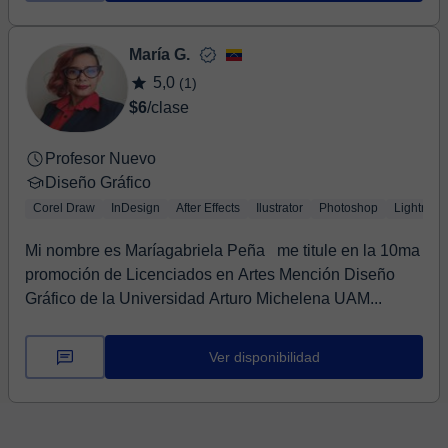
María G.
5,0
(1)
$6
/clase
Profesor Nuevo
Diseño Gráfico
Corel Draw
InDesign
After Effects
Ilustrator
Photoshop
Lightroo
Mi nombre es Maríagabriela Peña me titule en la 10ma
promoción de Licenciados en Artes Mención Diseño
Gráfico de la Universidad Arturo Michelena UAM...
Ver disponibilidad