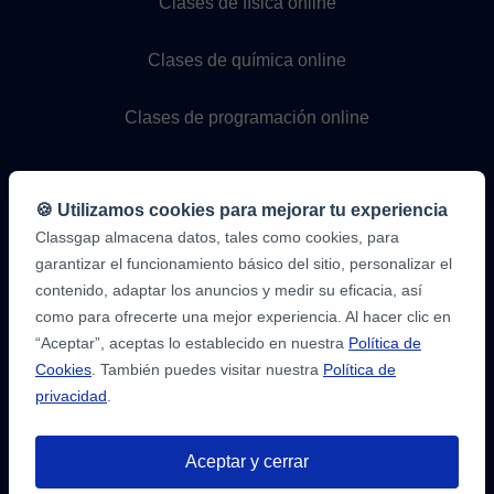
Clases de física online
Clases de química online
Clases de programación online
🍪 Utilizamos cookies para mejorar tu experiencia
Classgap almacena datos, tales como cookies, para
garantizar el funcionamiento básico del sitio, personalizar el
contenido, adaptar los anuncios y medir su eficacia, así
como para ofrecerte una mejor experiencia. Al hacer clic en
9,6/10
1,339,284
“Aceptar”, aceptas lo establecido en nuestra
Política de
opiniones
de
Cookies
. También puedes visitar nuestra
Política de
alumnos
privacidad
.
2
en
opiniones-
Aceptar y cerrar
verificadas.com
10
/
10
a