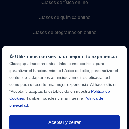
Clases de física online
Clases de química online
Clases de programación online
🍪 Utilizamos cookies para mejorar tu experiencia
Classgap almacena datos, tales como cookies, para
garantizar el funcionamiento básico del sitio, personalizar el
contenido, adaptar los anuncios y medir su eficacia, así
como para ofrecerte una mejor experiencia. Al hacer clic en
9,6/10
1,339,284
“Aceptar”, aceptas lo establecido en nuestra
Política de
opiniones
de
Cookies
. También puedes visitar nuestra
Política de
alumnos
privacidad
.
2
en
opiniones-
Aceptar y cerrar
verificadas.com
10
/
10
a