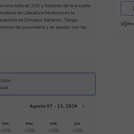
on una nota de 100 y honores de la escuela
nciatura en Literatura Moderna en la
aestría en Estudios Italianos. Tengo
No
 alumnos de secundaria y en ayudar con las
esor detallista y serio que sigue a los
es. Mi trabajo pretende brindar un método
s siguientes.
clase.
ocal.
Agosto 07 - 13, 2026
lun.
mar.
mié.
jue.
10/08
11/08
12/08
13/08