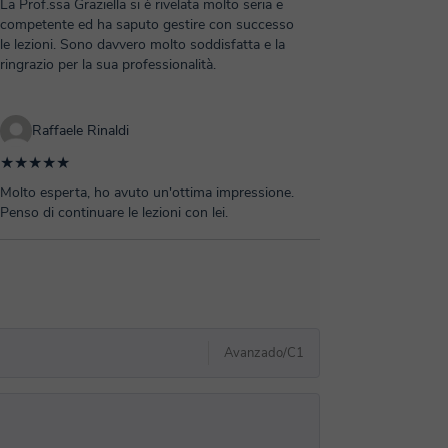
La Prof.ssa Graziella si è rivelata molto seria e
competente ed ha saputo gestire con successo
le lezioni. Sono davvero molto soddisfatta e la
ringrazio per la sua professionalità.
Raffaele Rinaldi
★★★★★
Molto esperta, ho avuto un'ottima impressione.
Penso di continuare le lezioni con lei.
Avanzado/C1