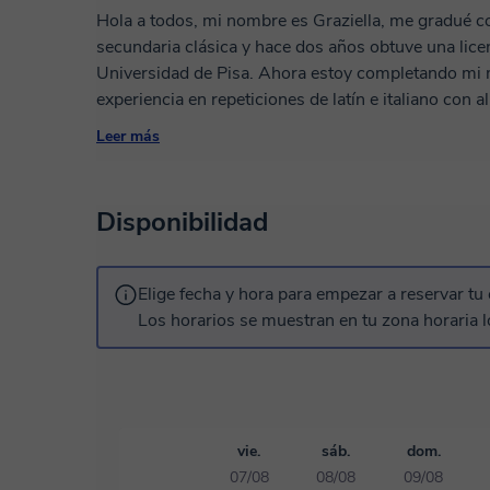
Hola a todos, mi nombre es Graziella, me gradué c
secundaria clásica y hace dos años obtuve una lice
Universidad de Pisa. Ahora estoy completando mi m
experiencia en repeticiones de latín e italiano con
tareas escolares a niños y adolescentes. Soy un prof
Leer más
alumnos paso a paso, adaptándome a sus necesidad
que independice al alumno en el estudio de los año
Disponibilidad
Elige fecha y hora para empezar a reservar tu 
Los horarios se muestran en tu zona horaria l
vie.
sáb.
dom.
07/08
08/08
09/08