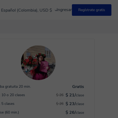
Ingresar
Español (Colombia), USD $
Regístrate gratis
Gratis
ba gratuita 20 min.
$ 21/
 10 o 20 clases
$ 26
clase
$ 23/
 5 clases
$ 26
clase
$ 26/
ase (60 min.)
clase