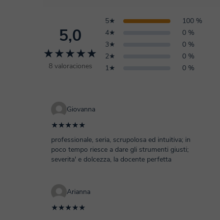
5★
100 %
5,0
4★
0 %
3★
0 %
★★★★★
2★
0 %
8 valoraciones
1★
0 %
Giovanna
★★★★★
professionale, seria, scrupolosa ed intuitiva; in
poco tempo riesce a dare gli strumenti giusti;
severita' e dolcezza, la docente perfetta
Arianna
★★★★★