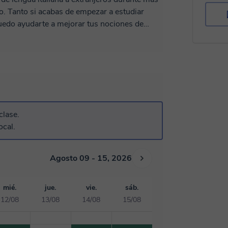
diar
puedo ayudarte a mejorar tus nociones de
 a la superación de exámenes oficiales de
abajo individual para los objetivo de cada uno
cultura italianas
clase.
ocal.
Agosto 09 - 15, 2026
mié.
jue.
vie.
sáb.
12/08
13/08
14/08
15/08