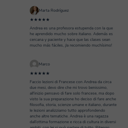
Marta Rodríguez
★★★★★
Andrea es una profesora estupenda con la que
he aprendido mucho sobre italiano. Además es
cercana y paciente y hace que las clases sean
mucho más fáciles, ¡la recomiendo muchísimo!
Marco
★★★★★
Faccio lezioni di Francese con Andrea da circa
due mesi, devo dire che mi trovo benissimo,
all'inizio pensavo di fare solo francese, ma dopo
visto la sua preparazione ho deciso di fare anche
filosofia, storia, scienze umane e italiano, durante
le lezioni analizziamo tutto approfondendo
anche altre tematiche. Andrea è una ragazza
dall’ottima formazione e ricca di cultura in diversi
ambiti, con lei si può parlare di tutto. Ritengo