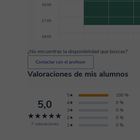
16:00
17:00
18:00
¿No encuentras la disponibilidad que buscas?
Contactar con el profesor
Valoraciones de mis alumnos
5★
100 %
5,0
4★
0 %
3★
0 %
★★★★★
2★
0 %
7 valoraciones
1★
0 %