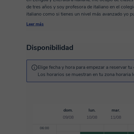
de tres años y soy profesora de italiano en el colegio. Tanto si acabas de empezar a estu
italiano como si tienes un nivel más avanzado yo 
italiano y a conseguir tus objetivos. En mis clases yo ofrezco: - una planificación de clases
Leer más
especificas para cada estudiante - clases dirigidas
lengua italiana (CELI, PLIDA, CILS) - material de tr
- la opción de clases en profundidad de literatura y 
Disponibilidad
Elige fecha y hora para empezar a reservar tu 
Los horarios se muestran en tu zona horaria l
dom.
lun.
mar.
09/08
10/08
11/08
06:00