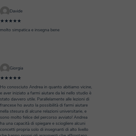
Davide
★★★★★
molto simpatica e insegna bene
Giorgia
★★★★★
Ho conosciuto Andrea in quanto abitiamo vicine,
e aver iniziato a farmi aiutare da lei nello studio è
stato davvero utile. Parallelamente alle lezioni di
francese ho avuto la possibilità di farmi aiutare
nella stesura di alcune relazioni universitarie, e
sono molto felice del percorso avviato! Andrea
ha una capacità di spiegare e sciogliere alcuni
concetti propria solo di insegnanti di alto livello
che hanno propri gli argomenti che affrontano.
...