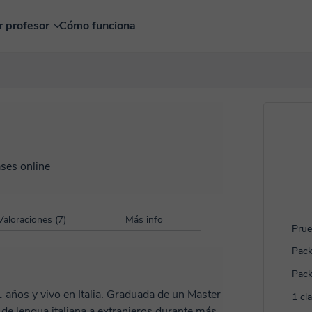
r profesor
Cómo funciona
ases online
Valoraciones (7)
Más info
Prue
Pack
Pack
Italia. Graduada de un Master
1 cl
 de lengua italiana a extranjeros durante más