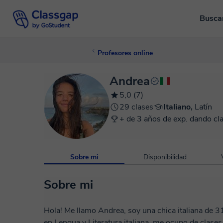
Busca
Profesores online
Andrea
5,0 (7)
29 clases
Italiano,
Latín
+ de 3 años de exp. dando cl
Sobre mi
Disponibilidad
Sobre mi
Hola! Me llamo Andrea, soy una chica italiana de 31 años y vivo en 
en Lengua y Literatura italiana, me ocupo de clases