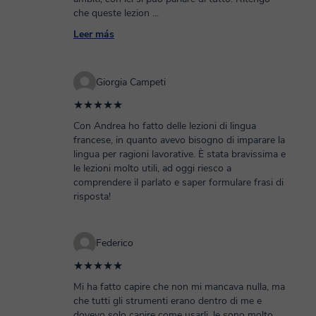
che queste lezion
...
Leer más
Giorgia Campeti
★★★★★
Con Andrea ho fatto delle lezioni di lingua
francese, in quanto avevo bisogno di imparare la
lingua per ragioni lavorative. È stata bravissima e
le lezioni molto utili, ad oggi riesco a
comprendere il parlato e saper formulare frasi di
risposta!
Federico
★★★★★
Mi ha fatto capire che non mi mancava nulla, ma
che tutti gli strumenti erano dentro di me e
dovevo solo capire come usarli, le sono molto