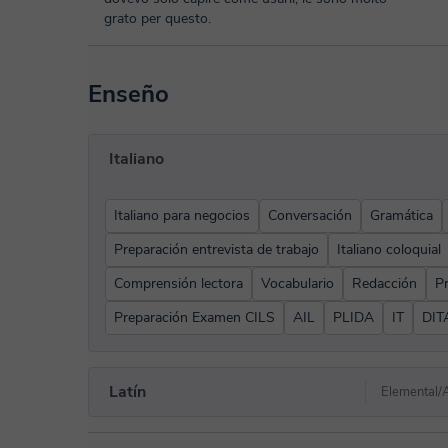
grato per questo.
Enseño
Italiano
Italiano para negocios
Conversación
Gramática
Preparación entrevista de trabajo
Italiano coloquial
Comprensión lectora
Vocabulario
Redacción
P
Preparación Examen CILS
AIL
PLIDA
IT
DIT
Latín
Elemental/