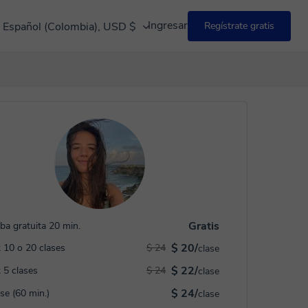
Ingresar
Español (Colombia), USD $
Regístrate gratis
Gratis
ba gratuita 20 min.
$ 20/
 10 o 20 clases
$ 24
clase
$ 22/
 5 clases
$ 24
clase
$ 24/
ase (60 min.)
clase