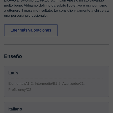
BRAVO DISPONIBILE PRECISO!!! Con Alessio mi sto trovando
molto bene. Abbiamo definito da subito l'obiettivo e ora puntiamo
a ottenere il massimo risultato. Lo consiglio vivamente a chi cerca
una persona professionale.
Leer más valoraciones
Enseño
Latín
Elemental/A1-2, Intermedio/B1-2, Avanzado/C1,
Proficiency/C2
Italiano