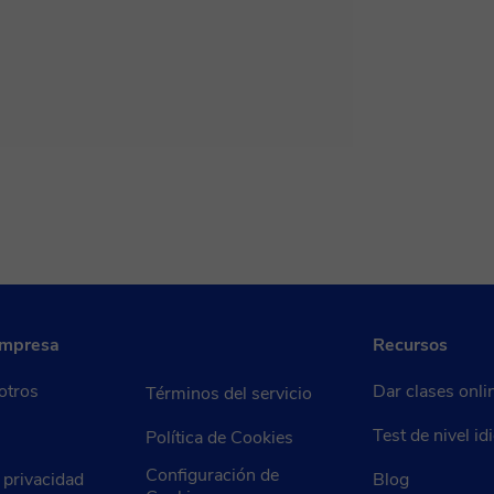
empresa
Recursos
otros
Dar clases onli
Términos del servicio
Test de nivel i
Política de Cookies
Configuración de
e privacidad
Blog