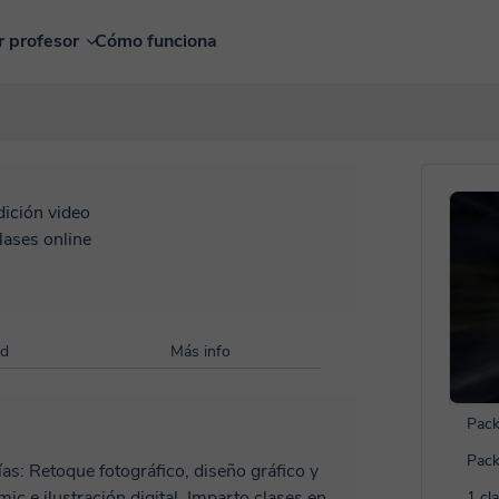
r profesor
Cómo funciona
dición video
lases online
ad
Más info
Pack
Pack
áfico y
ión digital. Imparto clases en
1 cl