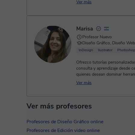
Ver más
Marisa
Profesor Nuevo
Diseño Gráfico, Diseño Web
InDesign
Ilustrator
Photosho
Ofrezco tutorías personalizadas
consulta y aprendizaje desde c
quienes desean dominar herram
diseño. Trabajo con HTML/CSS .
Ver más
Ver más profesores
Profesores de Diseño Gráfico online
Profesores de Edición video online