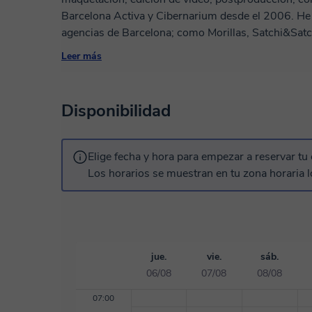
Barcelona Activa y Cibernarium desde el 2006. He
agencias de Barcelona; como Morillas, Satchi&Sat
Además, compagino la enseñanza con la producció
Leer más
extranjero (Norma Editorial, Marvel Comics, Dark 
Devil's Due, Glenat...) También edito y realizo postproducciones de video y audio para
generadores de contenido. (YOUTUBERS, TIKTOKERS, PODCASTERS...) A nivel pedagógico,
Disponibilidad
configuro las sesiones adaptándome a las necesida
las explicaciones. Siempre trabajo con ejercicios prácticos 
una entrevista gratuita, nos conocemos y estudio las necesidades. Estruct
Elige fecha y hora para empezar a reservar tu 
Llegamos a un acuerdo... ...y empezamos a trabajar. "El aprendizaje es un camino de ida y vuelt
Los horarios se muestran en tu zona horaria l
en bucle, entre la teoría técnica y la práctica."
jue.
vie.
sáb.
06/08
07/08
08/08
07:00