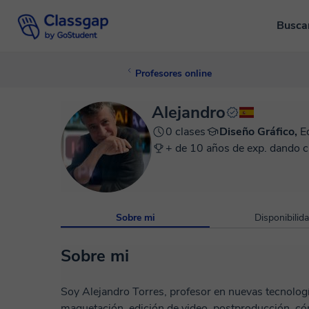
Busca
Profesores online
Alejandro
0 clases
Diseño Gráfico,
E
+ de 10 años de exp. dando c
Sobre mi
Disponibilid
Sobre mi
Soy Alejandro Torres, profesor en nuevas tecnologías: Retoque fotográfico, diseño gr
maquetación, edición de video, postproducción, cómic e ilustrac