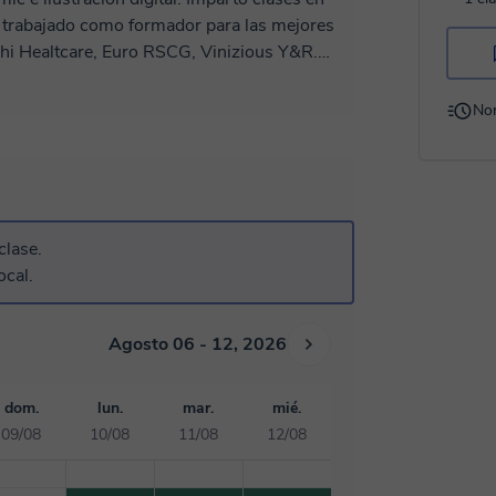
 trabajado como formador para las mejores
chi Healtcare, Euro RSCG, Vinizious Y&R.
n de cómics, tanto en España como en el
Horse - Sequential Pulp, IDW Publishing y
No
des del alumnado. Soy didáctico y claro en
graduados de nivel. Lo primero es
uro horas y prácticas.
clase.
a,
ocal.
Agosto 06 - 12, 2026
dom.
lun.
mar.
mié.
09/08
10/08
11/08
12/08