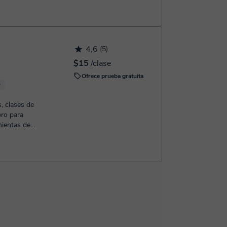
4,6
(5)
$15
/clase
Ofrece prueba gratuita
p
, clases de
ero para
ientas de
..