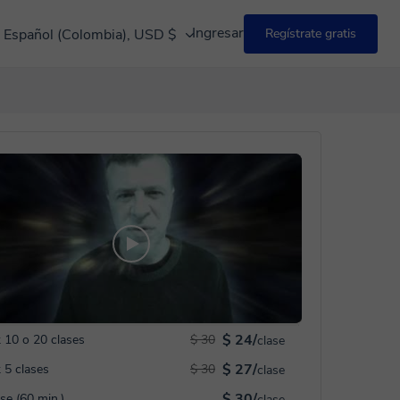
Ingresar
Español (Colombia), USD $
Regístrate gratis
$ 24/
 10 o 20 clases
$ 30
clase
$ 27/
 5 clases
$ 30
clase
$ 30/
ase (60 min.)
clase