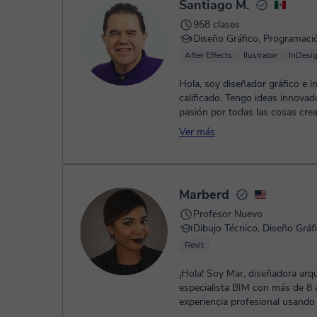
Santiago M.
958 clases
Diseño Gráfico, Programaci
After Effects
Ilustrator
InDesi
Hola, soy diseñador gráfico e i
calificado. Tengo ideas innovad
pasión por todas las cosas crea
realizadas de manera profesional
Ver más
Marberd
Profesor Nuevo
Dibujo Técnico, Diseño Gráf
Revit
¡Hola! Soy Mar, diseñadora arqu
especialista BIM con más de 8
experiencia profesional usando
proyectos reales de arquitec...