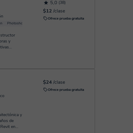
5,0
(38)
$12
/clase
ón
Ofrece prueba gratuita
gn
Photoshop
nstructor
oras y
tivas
 y...
$24
/clase
Ofrece prueba gratuita
ico
itectónica y
 años de
 Revit en