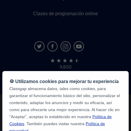
Clases de programación online
9,6/10
1.339.284
opiniones
de
🍪 Utilizamos cookies para mejorar tu experiencia
alumnos
Classgap almacena datos, tales como cookies, para
garantizar el funcionamiento básico del sitio, personalizar el
contenido, adaptar los anuncios y medir su eficacia, así
como para ofrecerte una mejor experiencia. Al hacer clic en
“Aceptar”, aceptas lo establecido en nuestra
Política de
Cookies
. También puedes visitar nuestra
Política de
privacidad
.