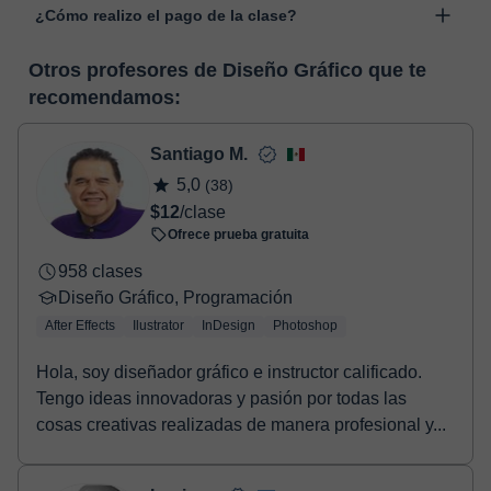
¿Cómo realizo el pago de la clase?
desarrollada para el ámbito formativo con muchas
funcionalidades específicas para ello, como el vídeo-chat, la
En el momento en que selecciones una clase o un pack de
pizarra virtual o el editor de textos a tiempo real. En el siguiente
Otros profesores de Diseño Gráfico que te
horas, podrás realizar el pago mediante nuestro TPV virtual.
enlace puedes ver una demo del aula y conocerla:
Ver aula
recomendamos:
Tienes dos opciones para efectuar el pago:
virtual
- Tarjeta de crédito.
- Paypal.
Santiago M.
Una vez realices el pago de la clase, recibirás un e-mail de
5,0
(38)
confirmación de la reserva.
$12
/clase
Ofrece prueba gratuita
958 clases
Diseño Gráfico, Programación
After Effects
Ilustrator
InDesign
Photoshop
Hola, soy diseñador gráfico e instructor calificado.
Tengo ideas innovadoras y pasión por todas las
cosas creativas realizadas de manera profesional y...