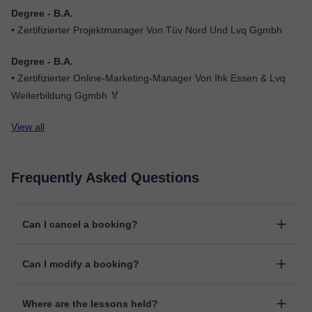
Degree - B.A.
• Zertifizierter Projektmanager Von Tüv Nord Und Lvq Ggmbh
Degree - B.A.
• Zertifizierter Online-Marketing-Manager Von Ihk Essen & Lvq
Weiterbildung Ggmbh 🏅
View all
Frequently Asked Questions
Can I cancel a booking?
Yes, you can cancel booking up to 8 hours before the lesson
Can I modify a booking?
starts, indicating the reason for the cancellation. We will study
each case personally to carry out the refund.
Yes, something unexpected can always happen, so you can
Where are the lessons held?
change the time or day of the lesson. You can do it from your