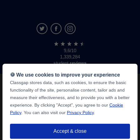
9,6/10
1,339,284
student
reviews
🍪 We use cookies to improve your experience
Classgap stores data, such as cookies, to ensure the basic
functionality of the site, personalise content, tailor ads and
measure their effectiveness, and to provide you with a better
experience. By clicking "Accept", you agree to our
Cookie
Policy
. You can also visit our
Privacy Policy
.
Accept & close