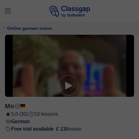
Online german tutors
Mo
5,0 (30)
53 lessons
German
Free trial available
£ 13/
lesson