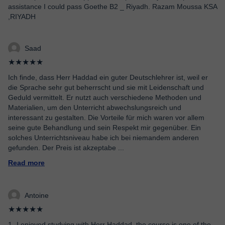
assistance I could pass Goethe B2 _ Riyadh. Razam Moussa KSA
,RIYADH
Saad
★★★★★
Ich finde, dass Herr Haddad ein guter Deutschlehrer ist, weil er
die Sprache sehr gut beherrscht und sie mit Leidenschaft und
Geduld vermittelt. Er nutzt auch verschiedene Methoden und
Materialien, um den Unterricht abwechslungsreich und
interessant zu gestalten. Die Vorteile für mich waren vor allem
seine gute Behandlung und sein Respekt mir gegenüber. Ein
solches Unterrichtsniveau habe ich bei niemandem anderen
gefunden. Der Preis ist akzeptabe
...
Read more
Antoine
★★★★★
1- I enjoyed studying with Herr Haddad, the course is one of the