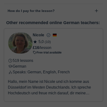
personal area in "Scheduled lessons" through the option "Change
The class is done through classgap’s virtual classroom. Classgap
date".
How do I pay for the lesson?
was developed specifically for educational purposes, including
many useful features such as: digital whiteboard, online text
At the time you select a lesson or package of hours, you will
editor, webcam, screen sharing and many more.
View virtual
Other recommended online German teachers:
make the payment through our virtual payment service. You have
classroom
two options:
- Debit / Credit
Nicole
- Paypal
5,0
(10)
Once the payment is settled, we'll send you an e-mail with the
£16
/lesson
booking confirmation.
Free trial available
519 lessons
German
Speaks: German, English, French
Hallo, mein Name ist Nicole und ich komme aus
Düsseldorf im Westen Deutschlands. Ich spreche
Hochdeutsch und freue mich darauf, dir meine
Muttersprach...