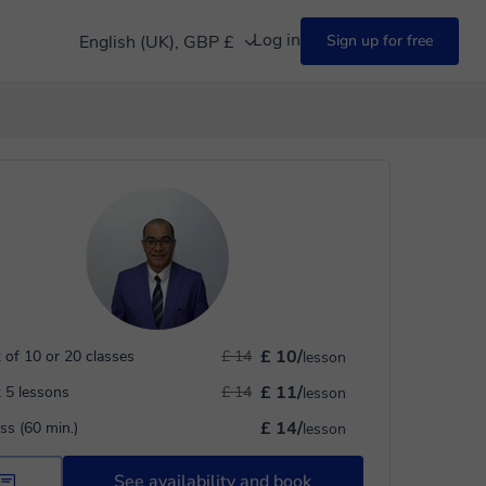
Log in
English (UK), GBP £
Sign up for free
£ 10/
 of 10 or 20 classes
£ 14
lesson
£ 11/
 5 lessons
£ 14
lesson
£ 14/
ass (60 min.)
lesson
See availability and book