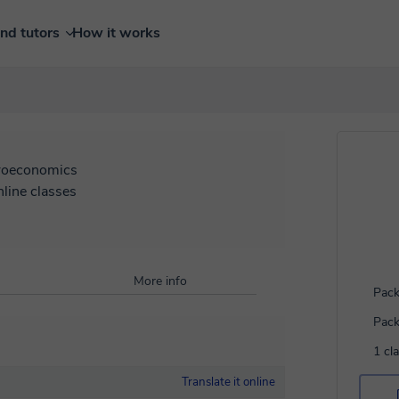
ind tutors
How it works
roeconomics
nline classes
More info
Pack
Pack
1 cl
Translate it online