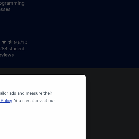
ogramming
asses
9,6/10
284 student
eviews
tailor ads and measure their
Policy
. You can also visit our