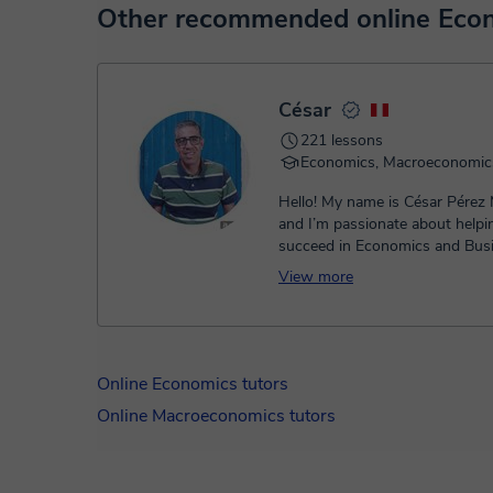
At the time you select a lesson or package of hours, you
Other recommended online Econ
service. You have two options:
- Debit / Credit
- Paypal
Once the payment is settled, we'll send you an e-mail wit
César
221 lessons
Economics, Macroeconomic
Hello! My name is César Pérez 
and I’m passionate about helpi
succeed in Economics and Bus
studies. I hold a degree in Econ
View more
Online Economics tutors
Online Macroeconomics tutors