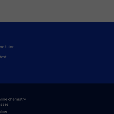
ne tutor
test
line chemistry
asses
line