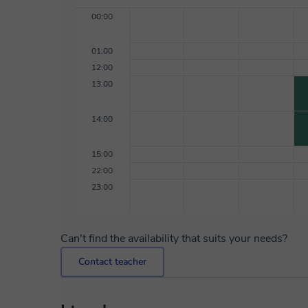
clases. 5. Evaluación continua - Feedback inmediato: Proporciona comentarios constructivos en
cada clase. - Evaluación final: Concluye cada módu
00:00
para medir avances. Nuestra metodología asegura un aprendizaje dinámico, estructurado y
personalizado.
01:00
12:00
13:00
14:00
15:00
22:00
23:00
Can't find the availability that suits your needs?
Contact teacher