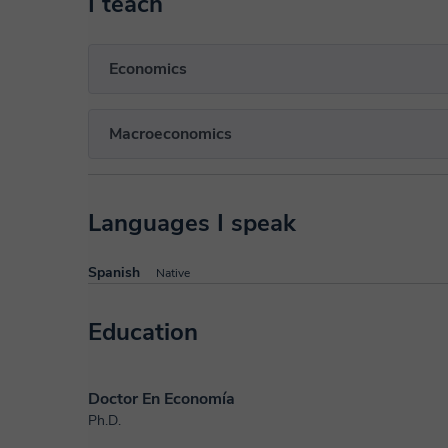
I teach
Economics
Macroeconomics
Languages I speak
Spanish
Native
Education
Doctor En Economía
Ph.D.