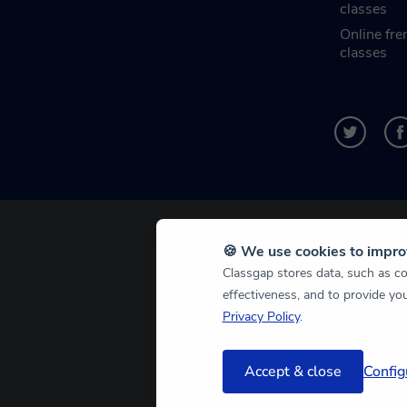
classes
Online fre
classes
🍪 We use cookies to impro
Classgap stores data, such as coo
effectiveness, and to provide yo
Privacy Policy
.
Accept & close
Config