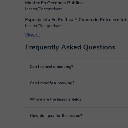
Master En Gerencia Publica
Master/Postgraduate
Especialista En Política Y Comercio Petrolero Int
Master/Postgraduate
View all
Frequently Asked Questions
Can I cancel a booking?
Yes, you can cancel booking up to 8 hours before the lesso
Can I modify a booking?
We will study each case personally to carry out the refund
Yes, something unexpected can always happen, so you can
Where are the lessons held?
it from your personal area in "Scheduled lessons" throug
The class is done through classgap’s virtual classroom. C
How do I pay for the lesson?
purposes, including many useful features such as: digital
sharing and many more.
View virtual classroom