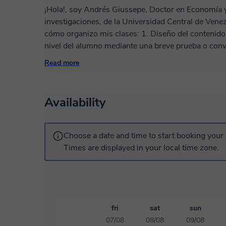
¡Hola!, soy Andrés Giussepe, Doctor en Economía 
investigaciones, de la Universidad Central de Vene
cómo organizo mis clases: 1. Diseño del contenido Diagnóstico inicial: Evalúo las necesidades y
nivel del alumno mediante una breve prueba o conve
contenido en bloques temáticos claros y progresivos
Read more
Material didáctico: Utilizo recursos personalizados
lecturas. - Uso de herramientas interactivas propias de Classgap. 2. Dinámica de las clases:
Inicio (5-10 min): Introducción breve con un resumen
Availability
actual. Se hacen preguntas para activar conocimientos previos. Desarrol
explica el contenido con ejemplos prácticos, foment
actividades dinámicas como resolución de problemas, simul
Choose a date and time to start booking your 
min): Resumen de lo aprendido, retroalimentación y t
Times are displayed in your local time zone.
Estrategias pedagógicas - Clases personalizadas: Adaptamos el ritmo y los temas según el
progreso del alumno. - Gamificación: Se incluyen 
con el contenido. - Refuerzo práctico: Utilizamos ca
contexto personal o profesional. 4. Herramientas y plataformas - Videollamadas: Las clases en
Classgap son únicamente online en nuestra aula vi
fri
sat
sun
comunicación frecuente con el alumno a través del 
07/08
08/08
09/08