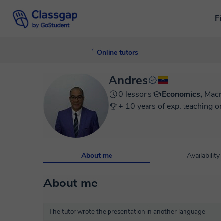
F
Online tutors
Andres
0 lessons
Economics,
Mac
+ 10 years of exp. teaching o
About me
Availability
About me
The tutor wrote the presentation in another language