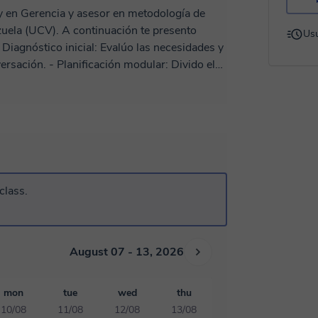
y en Gerencia y asesor en metodología de
zuela (UCV). A continuación te presento
Usu
rsación. - Planificación modular: Divido el
. Cada clase tiene un objetivo específico. -
 como presentaciones, ejercicios prácticos y
 de la clase anterior y los objetivos de la
lo (30-40 min): Se
ando la interacción. Se alterna teoría con
aciones o debates. Cierre (10-15
class.
areas o lecturas para la próxima clase. 3.
actividades como retos o juegos relacionados
sos reales o ejercicios aplicables a su
August 07 - 13, 2026
rtual. - Seguimiento: Se mantiene
mon
tue
wed
thu
portal y envía materiales de apoyo entre
10/08
11/08
12/08
13/08