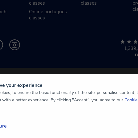
classes
classes
pr
cl
nch
Online portugues
classes
1,339,
r
ve your experience
kies, to ensure the basic functionality of the site, personalise content, 
u with a better experience. By clicking "Accept", you agree to our
Cookie 
ure