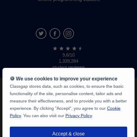
9,6/10
1,339,284
student
reviews
🍪 We use cookies to improve your experience
Classgap stores data, such as cookies, to ensure the basic
functionality of the site, personalise content, tailor ads and
measure their effectiveness, and to provide you with a better
experience. By clicking "Accept", you agree to our
Cookie
Policy
. You can also visit our
Privacy Policy
.
Accept & close