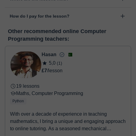
personal area in "Scheduled lessons" through the option "Change
The class is done through classgap’s virtual classroom. Classgap
date".
How do I pay for the lesson?
was developed specifically for educational purposes, including
many useful features such as: digital whiteboard, online text
At the time you select a lesson or package of hours, you will
editor, webcam, screen sharing and many more.
View virtual
Other recommended online Computer
make the payment through our virtual payment service. You have
classroom
Programming teachers:
two options:
- Debit / Credit
- Paypal
Hasan
Once the payment is settled, we'll send you an e-mail with the
5,0
(1)
booking confirmation.
£7
/lesson
19 lessons
Maths, Computer Programming
Python
With over a decade of experience in teaching
mathematics, I bring a unique and engaging approach
to online tutoring. As a seasoned mechanical
engineer...