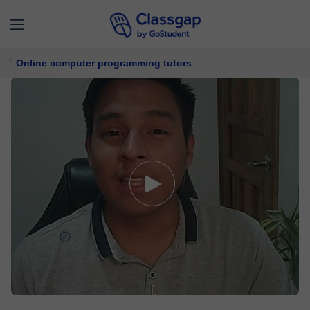
Online computer programming tutors
Andres
5,0 (17)
163 lessons
Computer Programming
Free trial available
£ 6/
lesson