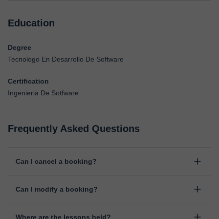
Education
Degree
Tecnologo En Desarrollo De Software
Certification
Ingenieria De Sotfware
Frequently Asked Questions
Can I cancel a booking?
Yes, you can cancel booking up to 8 hours before the lesson
Can I modify a booking?
starts, indicating the reason for the cancellation. We will study
each case personally to carry out the refund.
Yes, something unexpected can always happen, so you can
Where are the lessons held?
change the time or day of the lesson. You can do it from your