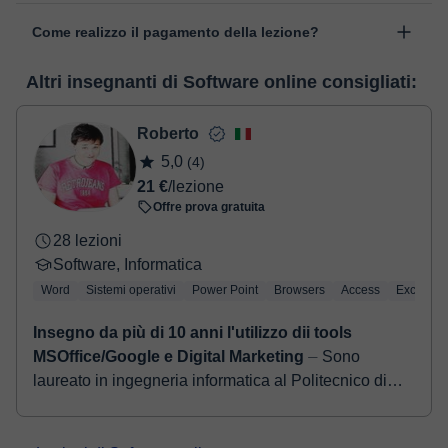
Le lezioni si realizzano nell'aula virtuale di Classgap, sviluppata
Come realizzo il pagamento della lezione?
per un apprendimento dinamico con diverse funzionalità, come la
videoconferenza, la lavagna virtuale o editing di testi in tempo
Nel momento nel quale selezioni una lezione o un pack, potrai
reale. Nel seguente link puoi vedere una demo dell'aula e
Altri insegnanti di Software online consigliati:
realizzare il pagamento tramite carta di credito o debito.
conoscerla:
Vedere l'aula virtuale
- Carta di credito/debito.
- Paypal.
Roberto
Una volta che hai realizzato il pagamento, riceverai un email di
5,0
(4)
conferma della prenotazione.
21 €
/lezione
Offre prova gratuita
28 lezioni
Software, Informatica
Word
Sistemi operativi
Power Point
Browsers
Access
Excel
Insegno da più di 10 anni l'utilizzo dii tools
MSOffice/Google e Digital Marketing
⏤ Sono
laureato in ingegneria informatica al Politecnico di
Milano, collaboro con importanti aziende per lo
sviluppo e manutenzione web. Ho una grande p...