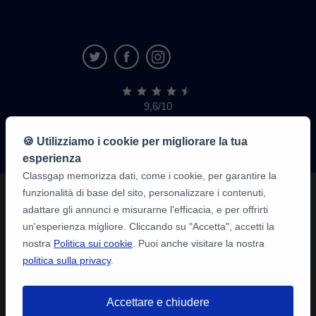
9,6/10
1.339.284
recensioni
di
🍪 Utilizziamo i cookie per migliorare la tua
alunni
esperienza
Classgap memorizza dati, come i cookie, per garantire la
funzionalità di base del sito, personalizzare i contenuti,
adattare gli annunci e misurarne l'efficacia, e per offrirti
un'esperienza migliore. Cliccando su "Accetta", accetti la
nostra
Politica sui cookie
. Puoi anche visitare la nostra
politica sulla privacy
.
Accettare e chiudere