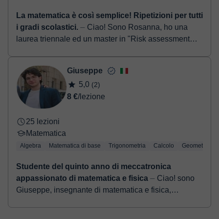
La matematica è così semplice! Ripetizioni per tutti
i gradi scolastici.
⏤ Ciao! Sono Rosanna, ho una
laurea triennale ed un master in "Risk assessment
and analysis of company assets" e sono neolaureata
in management e consul...
Giuseppe
5,0
(2)
8 €
/lezione
25 lezioni
Matematica
Algebra
Matematica di base
Trigonometria
Calcolo
Geometria
Studente del quinto anno di meccatronica
appassionato di matematica e fisica
⏤ Ciao! sono
Giuseppe, insegnante di matematica e fisica,
frequento il quinto anno nell'indirizzo di meccatronica
di un istituto tecnico di Torino. Ho s...