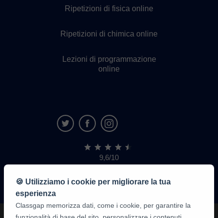
Ripetizioni di fisica online
Ripetizioni di chimica online
Lezioni di programmazione
online
9,6/10
1.339.284
recensioni
di
🍪 Utilizziamo i cookie per migliorare la tua
alunni
esperienza
Classgap memorizza dati, come i cookie, per garantire la
funzionalità di base del sito, personalizzare i contenuti,