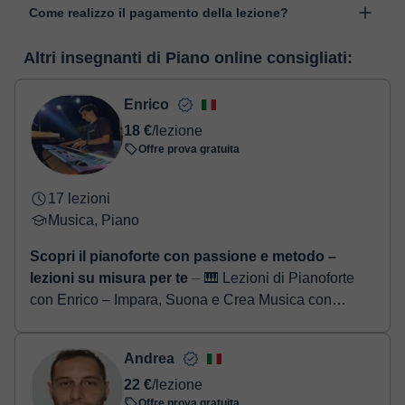
Come realizzo il pagamento della lezione?
per un apprendimento dinamico con diverse funzionalità, come la
videoconferenza, la lavagna virtuale o editing di testi in tempo
Nel momento nel quale selezioni una lezione o un pack, potrai
reale. Nel seguente link puoi vedere una demo dell'aula e
Altri insegnanti di Piano online consigliati:
realizzare il pagamento tramite carta di credito o debito.
conoscerla:
Vedere l'aula virtuale
- Carta di credito/debito.
- Paypal.
Enrico
Una volta che hai realizzato il pagamento, riceverai un email di
18 €
/lezione
conferma della prenotazione.
Offre prova gratuita
17 lezioni
Musica, Piano
Scopri il pianoforte con passione e metodo –
lezioni su misura per te
⏤ 🎹 Lezioni di Pianoforte
con Enrico – Impara, Suona e Crea Musica con
Fiducia Ciao a tutti! Mi chiamo Enrico, sono un
pianista e musicista professioni...
Andrea
22 €
/lezione
Offre prova gratuita