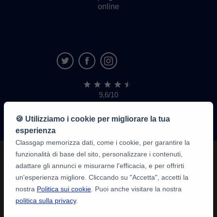
online
9,6/10
1.339.284
recensioni
di
🍪 Utilizziamo i cookie per migliorare la tua
alunni
esperienza
Classgap memorizza dati, come i cookie, per garantire la
funzionalità di base del sito, personalizzare i contenuti,
adattare gli annunci e misurarne l'efficacia, e per offrirti
un'esperienza migliore. Cliccando su "Accetta", accetti la
nostra
Politica sui cookie
. Puoi anche visitare la nostra
politica sulla privacy
.