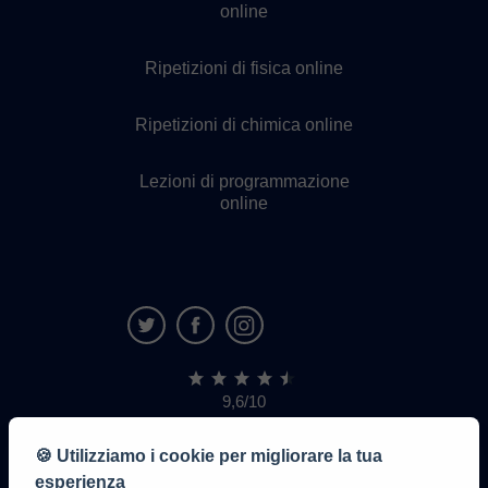
online
Ripetizioni di fisica online
Ripetizioni di chimica online
Lezioni di programmazione
online
9,6/10
1.339.284
recensioni
di
🍪 Utilizziamo i cookie per migliorare la tua
alunni
esperienza