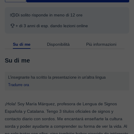
Di solito risponde in meno di 12 ore
+ di 3 anni di esp. dando lezioni online
Su di me
Disponibilità
Più informazioni
Su di me
L'insegnante ha scritto la presentazione in un'altra lingua
Tradurre ora
¡Hola! Soy María Márquez, profesora de Lengua de Signos
Española y Catalana. Tengo 3 títulos oficiales de signos y
contacto diario con sordos. Me encantará enseñarte la cultura
sorda y poder ayudarte a comprender su forma de ver la vida. Al
no solo tratar con ellos, sino también haber ejercido de intérprete