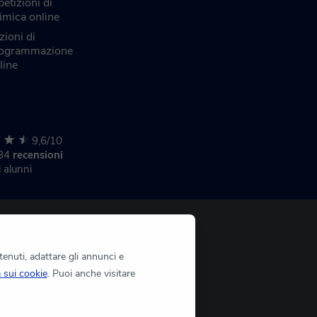
petizioni di
imica online
zioni di
ogrammazione
line
9,6/10
284
recensioni
i alunni
tenuti, adattare gli annunci e
a sui cookie
. Puoi anche visitare