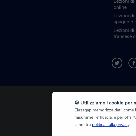
Lezioni di
online
Lezioni di
spagnolo 
Lezioni di
francese o
🍪 Utilizziamo i cookie per 
Classgap memorizza dati, come i c
misurarne l'efficacia, e per offri
la nostra
politica sulla privacy
.