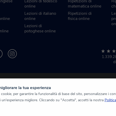
 inglese
Lezioni di tedesco
Ripetizioni di
Ri
online
matematica online
ch
Lezioni di italiano
Ripetizioni di
Le
online
online
fisica online
pr
on
Lezioni di
nline
potoghese online
1.339.
d
migliorare la tua esperienza
ookie, per garantire la funzionalità di base del sito, personalizzare i con
rti un'esperienza migliore. Cliccando su "Accetta", accetti la nostra
Politic