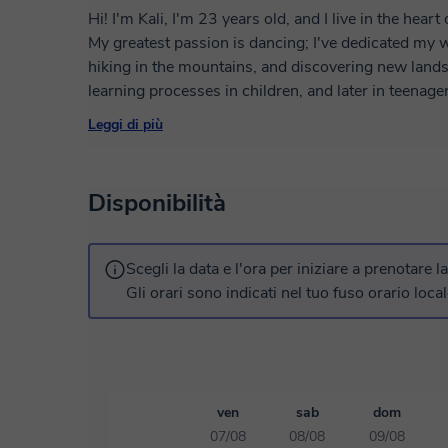
Hi! I'm Kali, I'm 23 years old, and I live in the hea
My greatest passion is dancing; I've dedicated my who
hiking in the mountains, and discovering new landsc
learning processes in children, and later in teenage
founded an alternative education school where I 
Leggi di più
pedagogical approaches for several years. I worke
expression as learning tools. Currently, I teach fi
adults. I also work in digital communication and the 
Disponibilità
reading, and the melodies of my language. I invite y
beautiful language that is Spanish!
Scegli la data e l'ora per iniziare a prenotare l
Gli orari sono indicati nel tuo fuso orario local
ven
sab
dom
07/08
08/08
09/08