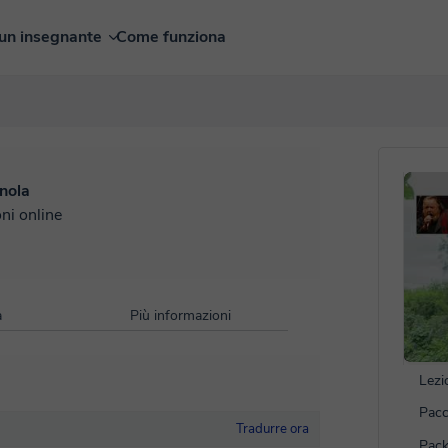
un insegnante
Come funziona
nola
oni online
à
Più informazioni
Lezi
Pacc
Tradurre ora
Pack