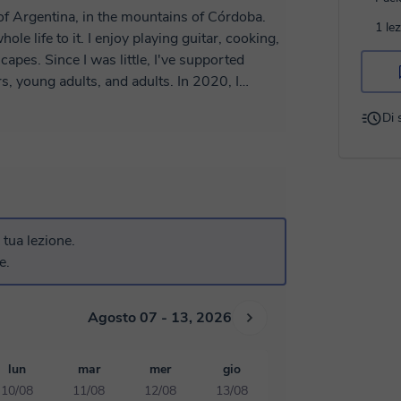
rt of Argentina, in the mountains of Córdoba.
1 le
le life to it. I enjoy playing guitar, cooking,
apes. Since I was little, I've supported
rs, young adults, and adults. In 2020, I
developed and implemented comprehensive
Di 
d integrating movement, language, and body
tness and dance classes to young people and
audiovisual world. I really enjoy writing,
ou to get to know us and join me in this
a tua lezione.
e.
Agosto 07 - 13, 2026
lun
mar
mer
gio
10/08
11/08
12/08
13/08