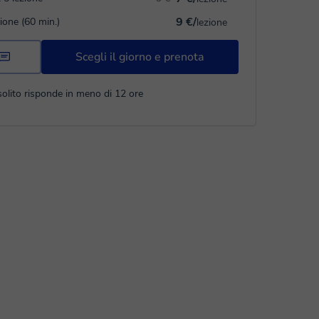
9 €/
zione (60 min.)
lezione
Scegli il giorno e prenota
solito risponde in meno di 12 ore