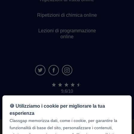
Ripetizioni di chimica online
Lezioni di programmazione
online
9,6/10
1.339.284
recensioni
di
🍪 Utilizziamo i cookie per migliorare la tua
alunni
esperienza
Classgap memorizza dati, come i cookie, per garantire la
funzionalità di base del sito, personalizzare i contenuti,