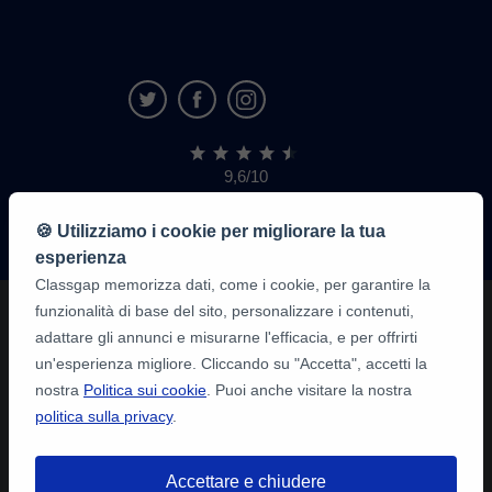
9,6/10
1.339.284
recensioni
di
🍪 Utilizziamo i cookie per migliorare la tua
alunni
esperienza
Classgap memorizza dati, come i cookie, per garantire la
funzionalità di base del sito, personalizzare i contenuti,
adattare gli annunci e misurarne l'efficacia, e per offrirti
un'esperienza migliore. Cliccando su "Accetta", accetti la
nostra
Politica sui cookie
. Puoi anche visitare la nostra
politica sulla privacy
.
Accettare e chiudere