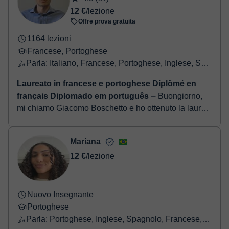
12 €
/lezione
Offre prova gratuita
1164 lezioni
Francese, Portoghese
Parla: Italiano, Francese, Portoghese, Inglese, Spagnolo
Laureato in francese e portoghese Diplômé en
français Diplomado em português
⏤ Buongiorno,
mi chiamo Giacomo Boschetto e ho ottenuto la laurea
triennale in lingue all'università di Bologna (campus
di Forlì), dove ho studiato fran...
Mariana
12 €
/lezione
Nuovo Insegnante
Portoghese
Parla: Portoghese, Inglese, Spagnolo, Francese, Italiano