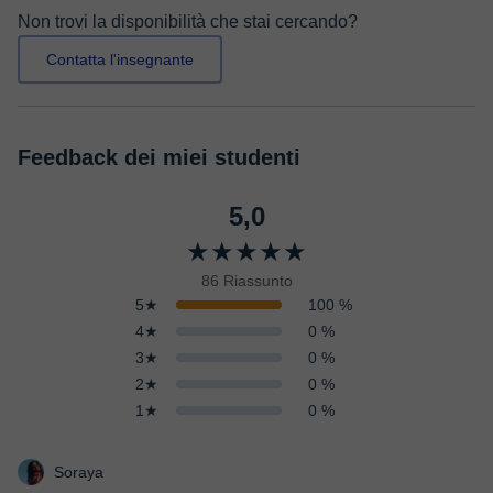
Non trovi la disponibilità che stai cercando?
Contatta l'insegnante
Feedback dei miei studenti
5,0
★★★★★
86 Riassunto
5★
100 %
4★
0 %
3★
0 %
2★
0 %
1★
0 %
Soraya