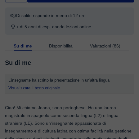
Di solito risponde in meno di 12 ore
+ di 5 anni di esp. dando lezioni online
Su di me
Disponibilità
Valutazioni (86)
Su di me
L'insegnante ha scritto la presentazione in un'altra lingua
Visualizzare il testo originale
Ciao! Mi chiamo Joana, sono portoghese. Ho una laurea
magistrale in spagnolo come seconda lingua (L2) e lingua
straniera (LE). Sono un'insegnante appassionata di
insegnamento e di cultura latina con ottima facilità nella gestione
della classe e degli studenti. Incentrato sulla motivazione degli