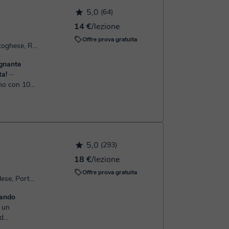
il di conferma della prenotazione.
5,0
(64)
14 €
/lezione
Offre prova gratuita
Parla: Italiano, Spagnolo, Portoghese, Russo, Inglese, Francese
egnante
ta!
⏤
ano con 10
e CILS,
5,0
(293)
18 €
/lezione
Offre prova gratuita
Parla: Italiano, Spagnolo, Inglese, Portoghese
rando
ad
taliana?