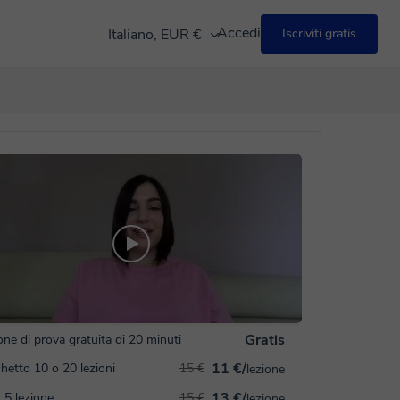
Accedi
Italiano, EUR €
Iscriviti gratis
Gratis
one di prova gratuita di 20 minuti
11 €/
hetto 10 o 20 lezioni
15 €
lezione
13 €/
 5 lezione
15 €
lezione