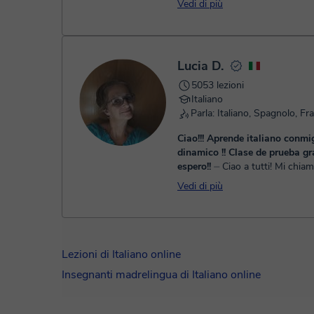
Vedi di più
Credo di poterti aiutare! Dopo aver
conseguito la l...
Lucia D.
5053 lezioni
Italiano
Ciao!!! Aprende italiano conmi
dinamico !! Clase de prueba gra
espero!!
⏤ Ciao a tutti! Mi chiamo Lucia De
Luca e sarò la tua insegnante di 
Vedi di più
questa emozionante avventura 
apprendimento. Sono felice di 
Lezioni di Italiano online
Insegnanti madrelingua di Italiano online