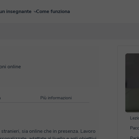
un insegnante
Come funziona
oni online
à
Più informazioni
Lezi
Pacc
anieri, sia online che in presenza. Lavoro
onalizzate, adattate al livello e agli obiettivi
Pack