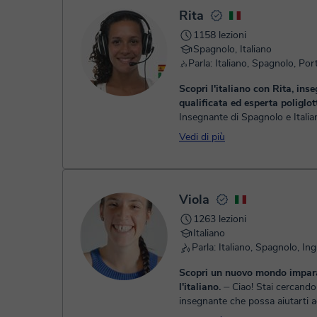
Una volta che hai realizzato il pagamento, riceverai un ema
Rita
1158 lezioni
Spagnolo, Italiano
Scopri l'italiano con Rita, ins
qualificata ed esperta poliglot
Insegnante di Spagnolo e Itali
anni di esperienza. Preparazion
Vedi di più
PLIDA, DELE e Aiuto Compiti Ciao! Sono
Rita, la vostra insegnante di ...
Viola
1263 lezioni
Italiano
Scopri un nuovo mondo impa
l'italiano.
⏤ Ciao! Stai cercando un
insegnante che possa aiutarti 
apprendere la splendida lingua i