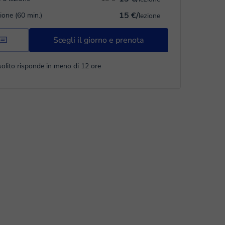
15 €/
zione (60 min.)
lezione
Scegli il giorno e prenota
solito risponde in meno di 12 ore