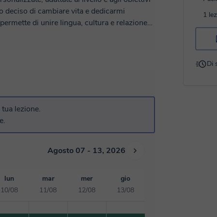
1 le
permette di unire lingua, cultura e relazione
ofondendo la mia formazione, preparando la
 orientato alla comunicazione reale. Ti
Di 
iù sicuro nel parlare italiano nella vita
ercorso. Prenota una lezione di
a tua lezione.
e.
Agosto 07 - 13, 2026
lun
mar
mer
gio
10/08
11/08
12/08
13/08