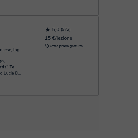
5,0
(972)
15 €
/lezione
Offre prova gratuita
Parla: Italiano, Spagnolo, Francese, Inglese
go,
tis!! Te
italiano in
di
accompag...