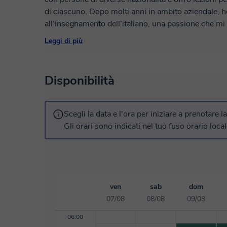
di ciascuno. Dopo molti anni in ambito aziendale, ho deciso di cambiare vita e dedicarmi
all’insegnamento dell’italiano, una passione che mi 
con le persone. In questo percorso sto anche appr
Leggi di più
certificazione Cedils. So che imparare una nuova lingua può essere una sfida, per questo nelle
mie lezioni utilizzo un approccio semplice, pratico e
aiuterò a migliorare passo dopo passo, per sentirti p
Disponibilità
quotidiana o nel lavoro. 🇬🇧 I can also support beginners in English if needed. Se vuoi iniziare o
migliorare il tuo italiano, sarò felice di accompagnarti in questo p
prova, sarò felice di conoscerti!
Scegli la data e l'ora per iniziare a prenotare l
Gli orari sono indicati nel tuo fuso orario local
ven
sab
dom
07/08
08/08
09/08
06:00