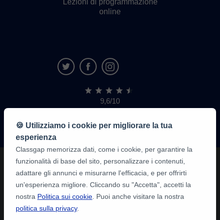
Lezioni di programmazione
online
9,6/10
1.339.284
recensioni
di
🍪 Utilizziamo i cookie per migliorare la tua
alunni
esperienza
Classgap memorizza dati, come i cookie, per garantire la
funzionalità di base del sito, personalizzare i contenuti,
adattare gli annunci e misurarne l'efficacia, e per offrirti
un'esperienza migliore. Cliccando su "Accetta", accetti la
nostra
Politica sui cookie
. Puoi anche visitare la nostra
politica sulla privacy
.