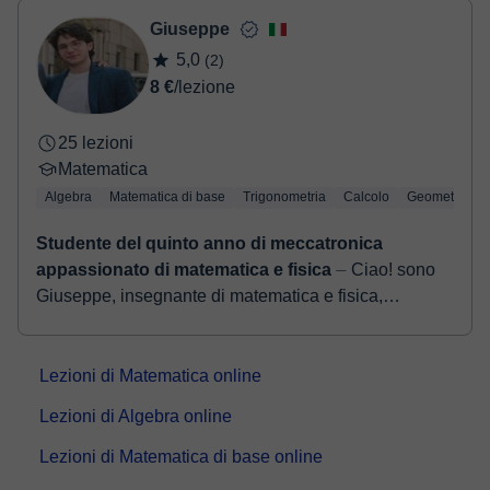
Una volta che hai realizzato il pagamento, riceverai un email di
Giuseppe
conferma della prenotazione.
5,0
(2)
8 €
/lezione
25 lezioni
Matematica
Algebra
Matematica di base
Trigonometria
Calcolo
Geometria
Studente del quinto anno di meccatronica
appassionato di matematica e fisica
⏤ Ciao! sono
Giuseppe, insegnante di matematica e fisica,
frequento il quinto anno nell'indirizzo di meccatronica
di un istituto tecnico di Torino. Ho s...
Lezioni di Matematica online
Lezioni di Algebra online
Lezioni di Matematica di base online