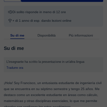
Di solito risponde in meno di 12 ore
+ di 1 anno di esp. dando lezioni online
Su di me
Disponibilità
Più informazioni
Su di me
L'insegnante ha scritto la presentazione in un'altra lingua
Tradurre ora
¡Hola! Soy Francisco, un entusiasta estudiante de ingeniería civil
que se encuentra en su séptimo semestre y tengo 25 años. Me
destaco como un excelente estudiante en áreas como cálculo,
matemáticas y otras disciplinas esenciales, lo que me permite
abordar con confianza los retos académicos.