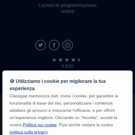
Lezioni di programmazione
online
9,6/10
1.339.284
recensioni
di
🍪 Utilizziamo i cookie per migliorare la tua
alunni
esperienza
Classgap memorizza dati, come i cookie, per garantire la
funzionalità di base del sito, personalizzare i contenuti,
adattare gli annunci e misurarne l'efficacia, e per offrirti
un'esperienza migliore. Cliccando su "Accetta", accetti la
nostra
Politica sui cookie
. Puoi anche visitare la nostra
politica sulla privacy
.