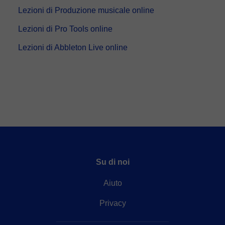
realizzare il pagamento tramite carta di credito o debito.
conoscerla:
Vedere l'aula virtuale
Lezioni di Produzione musicale online
- Carta di credito/debito.
- Paypal.
Lezioni di Pro Tools online
Una volta che hai realizzato il pagamento, riceverai un email di
conferma della prenotazione.
Lezioni di Abbleton Live online
Su di noi
Aiuto
Privacy