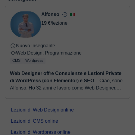
- Paypal.
Una volta che hai realizzato il pagamento, riceverai un email di
Alfonso
conferma della prenotazione.
19 €
/lezione
Nuovo Insegnante
Web Design, Programmazione
CMS
Wordpress
Web Designer offre Consulenze e Lezioni Private
di WordPress (con Elementor) e SEO
⏤ Ciao, sono
Alfonso. Ho 32 anni e lavoro come Web Designer,
SEO Specialist, Social Media Marketer, Formatore e
Consulente. Aiuto persone, freelance e...
Lezioni di Web Design online
Lezioni di CMS online
Lezioni di Wordpress online