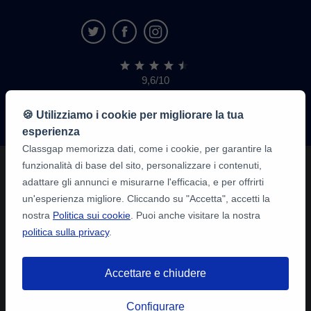
9,6/10
1.339.316
recensioni
di
🍪 Utilizziamo i cookie per migliorare la tua
alunni
esperienza
Classgap memorizza dati, come i cookie, per garantire la
funzionalità di base del sito, personalizzare i contenuti,
adattare gli annunci e misurarne l'efficacia, e per offrirti
un'esperienza migliore. Cliccando su "Accetta", accetti la
nostra
Politica sui cookie
. Puoi anche visitare la nostra
politica sulla privacy
.
Accettare e chiudere
Configurare