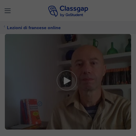
Lezioni di francese online
Christophe
5,0 (471)
2036 lezioni
Francese
Offre prova gratuita
17 €/
lezione