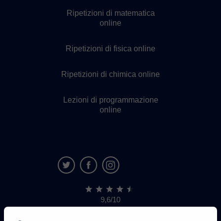
Ripetizioni di matematica
online
Ripetizioni di fisica online
Ripetizioni di chimica online
Lezioni di programmazione
online
9,6/10
1.339.284
recensioni
di