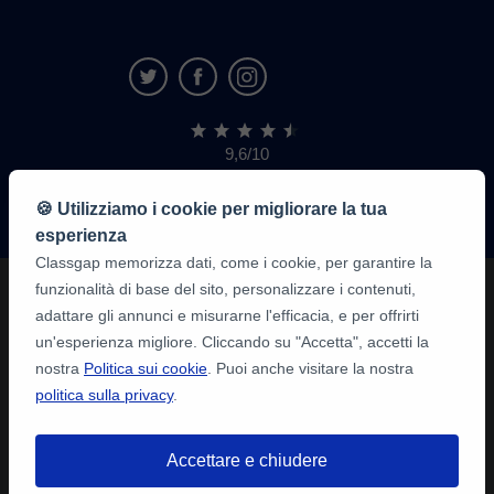
9,6/10
1.339.284
recensioni
di
🍪 Utilizziamo i cookie per migliorare la tua
alunni
esperienza
Classgap memorizza dati, come i cookie, per garantire la
funzionalità di base del sito, personalizzare i contenuti,
adattare gli annunci e misurarne l'efficacia, e per offrirti
un'esperienza migliore. Cliccando su "Accetta", accetti la
nostra
Politica sui cookie
. Puoi anche visitare la nostra
politica sulla privacy
.
Accettare e chiudere