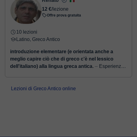
Renato
conferma della prenotazione.
12 €
/lezione
Offre prova gratuita
10 lezioni
Latino, Greco Antico
introduzione elementare (e orientata anche a
meglio capire ciò che di greco c'è nel lessico
dell'italiano) alla lingua greca antica.
⏤ Esperienze
insegnamento in campo privato e pubblico.
Elementari. Scuole medie. Scuole Superiori.
Università. Corsi per Adulti. insegnamento privato. ...
Lezioni di Greco Antico online