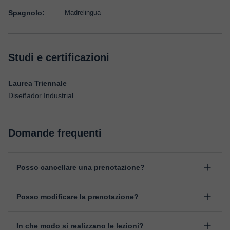
Spagnolo:
Madrelingua
Studi e certificazioni
Laurea Triennale
Diseñador Industrial
Domande frequenti
Posso cancellare una prenotazione?
Sì, puoi cancellare una prenotazione fino ad un massimo di 8 ore
Posso modificare la prenotazione?
prima della lezione, indicando il motivo della cancellazione.
Studieremo ogni caso in maniera personale per procedere alla
Sì, se nel caso hai un imprevisto, potrai cambiare l'ora o il giorno
restituzione dell'importo.
In che modo si realizzano le lezioni?
della lezione. Puoi farlo direttamente dalla tua area personale, in