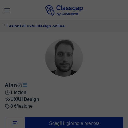
Lezioni di ux/ui design online
Alan
1 lezioni
UX/UI Design
8 €/
lezione
Scegli il giorno e prenota