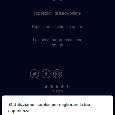
Ripetizioni di fisica online
Ripetizioni di chimica online
Lezioni di programmazione
online
9,6/10
1.339.284
recensioni
di
🍪 Utilizziamo i cookie per migliorare la tua
alunni
esperienza