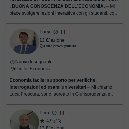
, BUONA CONOSCENZA DELL'ECONOMIA.
⏤ Mi
piace svolgere lezioni interattive con gli studenti, con
modalità in linea con la nuova didattica inclusiva (
brainstorming, mappe concettuali, sc...
Luca
13 €
/lezione
Offre prova gratuita
Nuovo Insegnante
Diritto, Economia
Economia facile: supporto per verifiche,
interrogazioni ed esami universitari
⏤ Mi chiamo
Luca Frescura, sono laureato in Giurisprudenza e
offro ripetizioni di diritto ed economia per studenti
delle scuole superiori e universitari...
Lino
4,9
(35)
13 €
/lezione