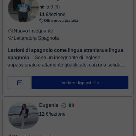
5,0
(9)
11 €
/lezione
Offre prova gratuita
Nuovo Insegnante
Letteratura Spagnola
Lezioni di spagnolo come lingua straniera e lingua
spagnola
⏤ Sono un insegnante di inglese
appassionato e altamente qualificato, con una solida
formazione accademica e una vasta esperienza
nell'insegnamento dell...
Vedere disponibilità
Eugenia
12 €
/lezione