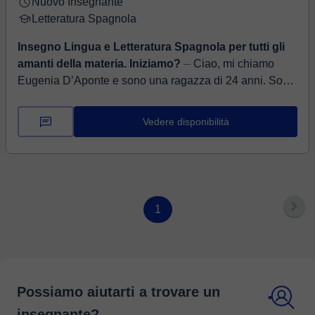
Nuovo Insegnante
Letteratura Spagnola
Insegno Lingua e Letteratura Spagnola per tutti gli
amanti della materia. Iniziamo?
⏤ Ciao, mi chiamo
Eugenia D’Aponte e sono una ragazza di 24 anni. Sono
italiana e abito a Napoli. Frequento l’Università
“L’Orientale” di Lingue di Napo...
Vedere disponibilità
1
Possiamo aiutarti a trovare un
insegnante?