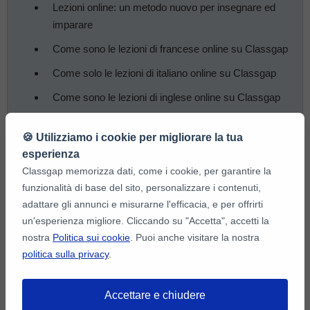
Lezioni online: un metodo nuovo per insegnare ed
imparare
Come sono le lezioni di francese online su Classgap
Come solo le lezioni di italiano online su Classgap
Come sono le lezioni di inglese online su Classgap
Come sono le lezioni online su Classgap
🍪 Utilizziamo i cookie per migliorare la tua
Come sono le lezioni online di tedesco su Classgap
esperienza
10 consigli per dare una lezione online
Classgap memorizza dati, come i cookie, per garantire la
funzionalità di base del sito, personalizzare i contenuti,
Dare una lezione online con successo
adattare gli annunci e misurarne l'efficacia, e per offrirti
Programmi e applicazioni per dare lezioni online
un'esperienza migliore. Cliccando su "Accetta", accetti la
nostra
Politica sui cookie
. Puoi anche visitare la nostra
Di cosa ho bisogno per dare una lezione online?
politica sulla privacy
.
Come comunicarsi in videoconferenza per dare
lezioni
Accettare e chiudere