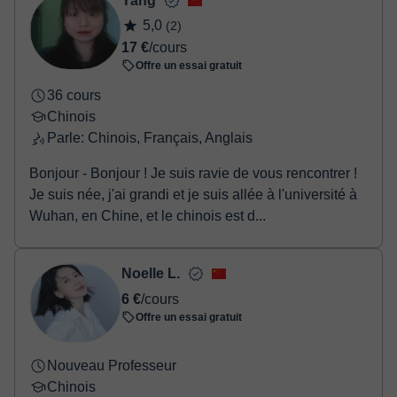
Yang
Une fois le paiement réglé, nous vous enverrons un e-mail pour
5,0
(2)
confirmer la réservation.
17 €
/cours
Offre un essai gratuit
36 cours
Chinois
Parle: Chinois, Français, Anglais
Bonjour - Bonjour ! Je suis ravie de vous rencontrer !
Je suis née, j'ai grandi et je suis allée à l'université à
Wuhan, en Chine, et le chinois est d...
Noelle L.
6 €
/cours
Offre un essai gratuit
Nouveau Professeur
Chinois