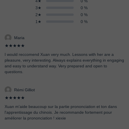
4★
0 %
3★
0 %
2★
0 %
1★
0 %
Maria
★★★★★
I would reccomend Xuan very much. Lessons with her are a
pleasure, very interesting. Always explains everything in engaging
and easy to understand way. Very prepared and open to
questions.
Rémi Gilliot
★★★★★
Xuan m'aide beaucoup sur la partie prononciation et ton dans
l'apprentissage du chinois. Je recommande fortement pour
améliorer la prononciation ! xiexie