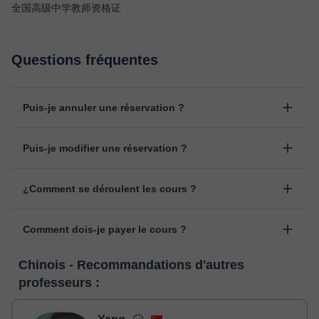
全国高级中学教师资格证
Questions fréquentes
Puis-je annuler une réservation ?
Oui, vous pouvez annuler une réservation jusqu'à 8 heures avant
Puis-je modifier une réservation ?
le début du cours, en indiquant la raison pour laquelle vous
souhaitez l’annuler. Nous analysons chaque cas individuellement
Oui, un empêchement peut toujours arriver, vous pouvez donc
pour décider du remboursement.
¿Comment se déroulent les cours ?
changer l'heure ou le jour de votre cours depuis la rubrique
"cours programmés" de votre espace personnel, en cliquant sur
Les cours sont donnés dans la salle de classe virtuelle de
l'option "Changer la date".
Comment dois-je payer le cours ?
classgap, développée à des fins pédagogiques avec de
nombreuses fonctionnalités telles que la vidéoconférence, le
Lorsque vous sélectionnez un cours ou un forfait, vous ferez le
service de messagerie instantanée, le tableau blanc virtuel ou le
Chinois - Recommandations d'autres
paiement grâce à notre service de paiement virtuel. Vous avez
traitement de texte en ligne collaboratif.
Voir la classe virtuelle
professeurs :
deux options:
- carte de débit / crédit
- Paypal