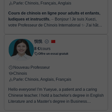
Parle: Chinois, Français, Anglais
Cours de chinois en ligne pour adults et enfants,
ludiques et instructifs.
⏤ Bonjour ! Je suis Xuezi,
votre Professeur de Chinois International ✨ J'ai hâte
de commencer un merveilleux voyage
d'apprentissage du chinois avec vou...
悦悦
8 €
/cours
Offre un essai gratuit
Nouveau Professeur
Chinois
Parle: Chinois, Anglais, Français
Hello everyone! I'm Yueyue, a patient and a caring
Chinese teacher. I hold a bachelor's degree in English
Literature and a Master's degree in Business
Administration (MBA). I’m also certified by the Ministry