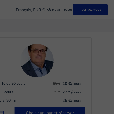
Se connecter
Français, EUR €
Inscrivez-vous
20 €/
 10 ou 20 cours
25 €
cours
22 €/
 5 cours
25 €
cours
25 €/
urs (60 min.)
cours
Choisir un jour et réserver