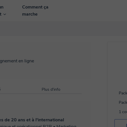
un
Comment ça
nt
marche
ignement en ligne
é
Plus d'info
Pack
Pack
1 co
 de 20 ans et à l'international
gique et opérationnel B2B • Marketing