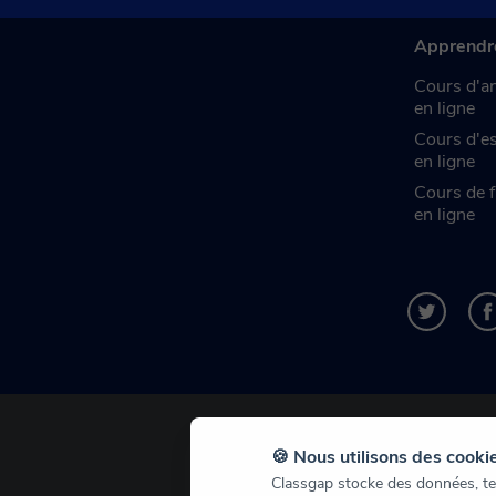
Apprendr
Cours d'an
en ligne
Cours d'e
en ligne
Cours de f
en ligne
🍪 Nous utilisons des cooki
Classgap stocke des données, tell