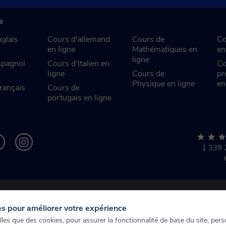
e
glais
Cours d'allemand
Cours de
Co
en ligne
Mathématiques en
en
ligne
spagnol
Cours d'Italien en
Co
ligne
Cours de
pr
Physique en ligne
en
rançais
Cours de
portugais en ligne
1 339
es pour améliorer votre expérience
es que des cookies, pour assurer la fonctionnalité de base du site, perso