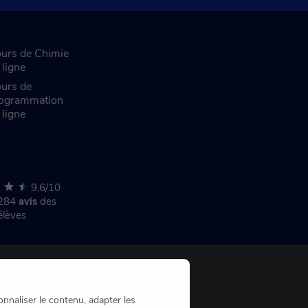
urs de Chimie
 ligne
urs de
ogrammation
 ligne
9,6/10
 284
avis
des
élèves
nnaliser le contenu, adapter les