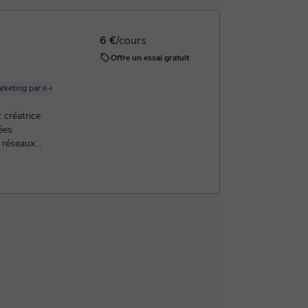
 pour confirmer la réservation.
6 €
/cours
Offre un essai gratuit
rketing par e-mail
Instagram Marketing
Facebook Marketing
Social Media
 créatrice
ées
e réseaux
s ...