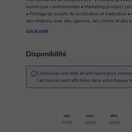
numérique / événementiel • Marketing produit / por
• Pilotage de projets de localisation et traduction
des relations avec des agences, des clients et des pa
marketing, management d'équipes Formation possibles: Plan Marketing, Relations presse,
Lire la suite
Gestion d'équipe, Gestion de budgets, Marketing in
Marketing, SEO, Marketing des réseaux sociaux, CM
CRM (Salesforce.com, MS-Dynamics, Mautic), B2B
Disponibilité
Choisissez une date et une heure pour commen
Les heures sont affichées dans votre fuseau ho
ven.
sam.
dim.
07/08
08/08
09/08