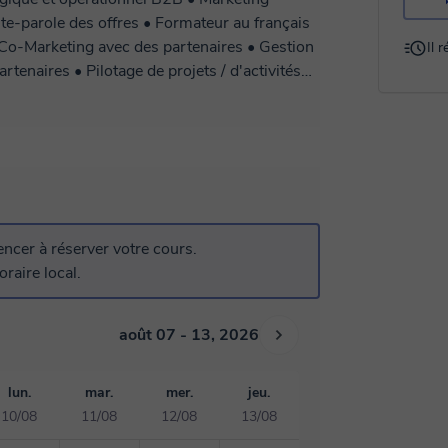
te-parole des offres • Formateur au français
 • Co-Marketing avec des partenaires • Gestion
Il 
rtenaires • Pilotage de projets / d'activités
ternational, Account Based Marketing, e-
S, Co-Marketing, Marketing d'influence,
.
cer à réserver votre cours.
raire local.
août 07 - 13, 2026
lun.
mar.
mer.
jeu.
10/08
11/08
12/08
13/08