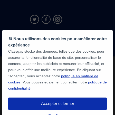
9,6/10
🍪 Nous utilisons des cookies pour améliorer votre
1 339 284
avis
expérience
des élèves
Classgap stocke des données, telles que des cookies, pour
assurer la fonctionnalité de base du site, personnaliser le
contenu, adapter les publicités et mesurer leur efficacité, et
pour vous offrir une meilleure expérience. En cliquant sur
"Accepter", vous acceptez notre
politique en matière de
cookies
. Vous pouvez également consulter notre
politique de
confidentialité
.
Accepter et fermer