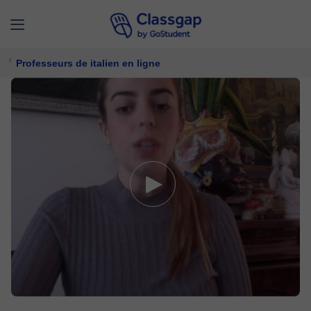
Professeurs de italien en ligne
Valentina
5,0 (1)
28 cours
Italien
Offre un essai gratuit
8 €/
cours