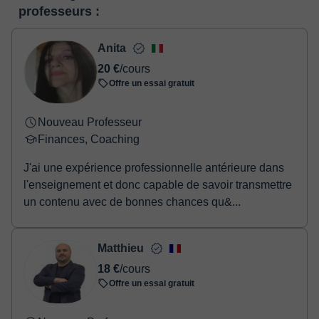
traitement de texte en ligne collaboratif.
Voir la classe virtuelle
professeurs :
deux options:
- carte de débit / crédit
- Paypal
Anita
Une fois le paiement réglé, nous vous enverrons un e-mail pour
20 €
/cours
confirmer la réservation.
Offre un essai gratuit
Nouveau Professeur
Finances, Coaching
J'ai une expérience professionnelle antérieure dans
l'enseignement et donc capable de savoir transmettre
un contenu avec de bonnes chances qu&...
Matthieu
18 €
/cours
Offre un essai gratuit