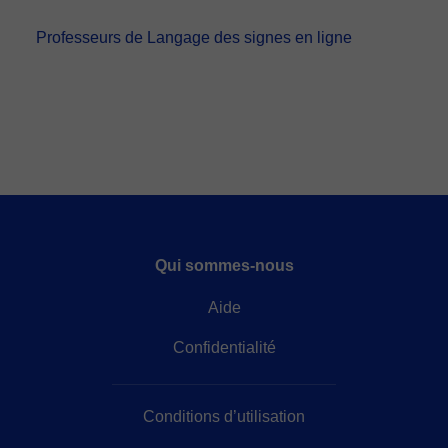
deux options:
- carte de débit / crédit
Professeurs de Langage des signes en ligne
- Paypal
Une fois le paiement réglé, nous vous enverrons un e-mail pour
confirmer la réservation.
Qui sommes-nous
Aide
Confidentialité
Conditions d’utilisation