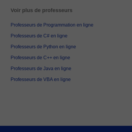
Lorsque vous sélectionnez un cours ou un forfait, vous ferez le
service de messagerie instantanée, le tableau blanc virtuel ou le
paiement grâce à notre service de paiement virtuel. Vous avez
Voir plus de professeurs
traitement de texte en ligne collaboratif.
Voir la classe virtuelle
deux options:
- carte de débit / crédit
Professeurs de Programmation en ligne
- Paypal
Une fois le paiement réglé, nous vous enverrons un e-mail pour
Professeurs de C# en ligne
confirmer la réservation.
Professeurs de Python en ligne
Professeurs de C++ en ligne
Professeurs de Java en ligne
Professeurs de VBA en ligne