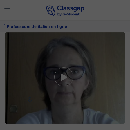
Professeurs de italien en ligne
Lucia D.
5,0 (972)
5052 cours
Italien
Offre un essai gratuit
15 €/
cours