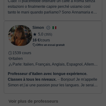
Ciao! Ti piacerebbe ordinare un caffè a Roma senza
esitazioni o finalmente capire perché usiamo così
tanto le mani quando parliamo? Sono Annamaria e
s...
Simon
5,0
(355)
16 €
/cours
Offre un essai gratuit
1539 cours
Italien
Parle: Italien, Français, Anglais, Espagnol, Allemand
Professeur d'italien avec longue expérience.
Classes à tous les niveaux.
⏤ Bonjour! Je m'appelle
Simon et j'ai une passion pour les langues. Je serais
ravie de vous enseigner l'italien, ma langue
maternelle, et de partager d...
Voir plus de professeurs