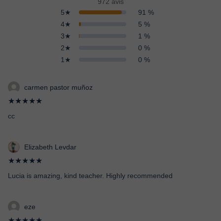
972 avis
5★
91 %
4★
5 %
3★
1 %
2★
0 %
1★
0 %
carmen pastor muñoz
★★★★★
cc
Elizabeth Levdar
★★★★★
Lucia is amazing, kind teacher. Highly recommended
eze
★★★★★