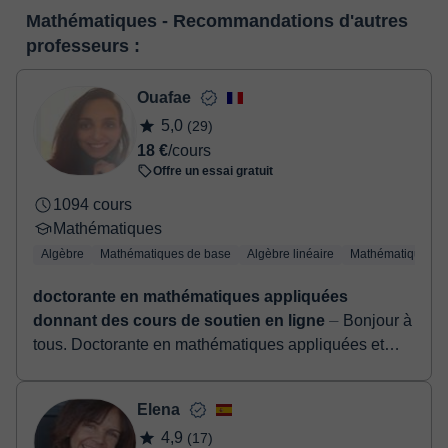
Lorsque vous sélectionnez un cours ou un forfait, vous ferez le
service de messagerie instantanée, le tableau blanc virtuel ou le
Mathématiques - Recommandations d'autres
paiement grâce à notre service de paiement virtuel. Vous avez
traitement de texte en ligne collaboratif.
Voir la classe virtuelle
professeurs :
deux options:
- carte de débit / crédit
- Paypal
Ouafae
Une fois le paiement réglé, nous vous enverrons un e-mail pour
5,0
(29)
confirmer la réservation.
18 €
/cours
Offre un essai gratuit
1094 cours
Mathématiques
Algèbre
Mathématiques de base
Algèbre linéaire
Mathématiques a
doctorante en mathématiques appliquées
donnant des cours de soutien en ligne
⏤ Bonjour à
tous. Doctorante en mathématiques appliquées et
ancienne élève des classes préparatoire option
MPSI/MP, ayant 5 années d’expériences en ense...
Elena
4,9
(17)