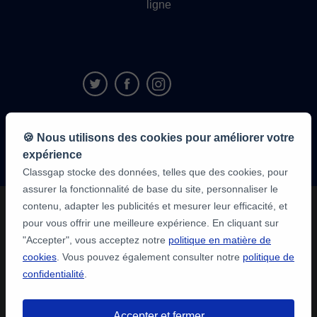
ligne
9,6/10
🍪 Nous utilisons des cookies pour améliorer votre
1 339 284
avis
expérience
des élèves
Classgap stocke des données, telles que des cookies, pour
assurer la fonctionnalité de base du site, personnaliser le
contenu, adapter les publicités et mesurer leur efficacité, et
pour vous offrir une meilleure expérience. En cliquant sur
"Accepter", vous acceptez notre
politique en matière de
cookies
. Vous pouvez également consulter notre
politique de
confidentialité
.
Accepter et fermer